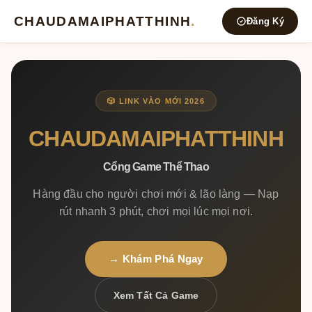
CHAUDAMAIPHATTHINH
.
Đăng Ký
🎲 LINK VÀO MỚI 2026
CHAUDAMAIPHATTHINH
Cổng Game Thể Thao
Hàng đầu cho người chơi mới & lão làng — Nạp
rút nhanh 3 phút, chơi mọi lúc mọi nơi.
→ Khám Phá Ngay
Xem Tất Cả Game