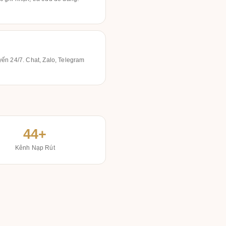
yến 24/7. Chat, Zalo, Telegram
44+
Kênh Nạp Rút