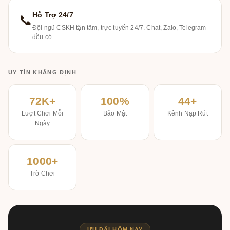
Hỗ Trợ 24/7
📞
Đội ngũ CSKH tận tâm, trực tuyến 24/7. Chat, Zalo, Telegram
đều có.
UY TÍN KHẲNG ĐỊNH
72K+
100%
44+
Lượt Chơi Mỗi
Bảo Mật
Kênh Nạp Rút
Ngày
1000+
Trò Chơi
ƯU ĐÃI HÔM NAY