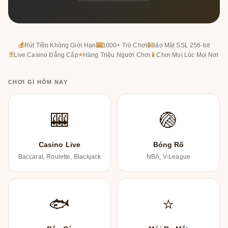
💰
Rút Tiền Không Giới Hạn
🎰
1000+ Trò Chơi
🔒
Bảo Mật SSL 256-bit
🃏
Live Casino Đẳng Cấp
⭐
Hàng Triệu Người Chơi
📱
Chơi Mọi Lúc Mọi Nơi
CHƠI GÌ HÔM NAY
🎰
🏐
Casino Live
Bóng Rổ
Baccarat, Roulette, Blackjack
NBA, V-League
🐟
⭐