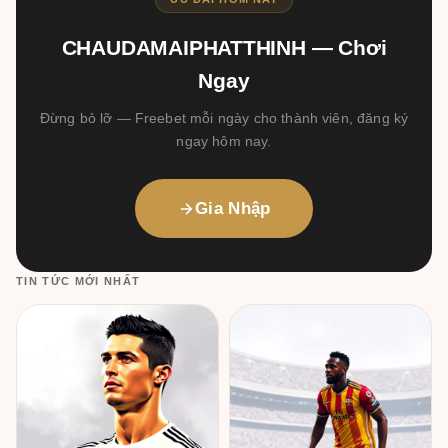
CHAUDAMAIPHATTHINH — Chơi
Ngay
Đừng bỏ lỡ — Freebet mỗi ngày cho thành viên, đăng ký
ngay hôm nay.
Gia Nhập
TIN TỨC MỚI NHẤT