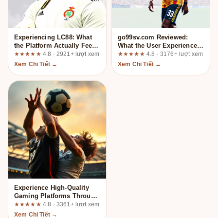
Experiencing LC88: What
go99sv.com Reviewed:
the Platform Actually Feels
What the User Experience
Like From First Visit to
Promises and What It
★★★★★
4.8 · 2921+ lượt xem
★★★★★
4.8 · 3176+ lượt xem
Playing
Cannot Prove
Xem Chi Tiết →
Xem Chi Tiết →
Experience High-Quality
Gaming Platforms Through
u88sv.com: A UX Review
★★★★★
4.8 · 3361+ lượt xem
from First Click to Support
Xem Chi Tiết →