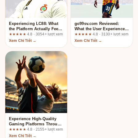
Experiencing LC88: What
go99sv.com Reviewed:
the Platform Actually Feels
What the User Experience
Like From First Visit to
Promises and What It
★★★★★
4.8 · 3054+ lượt xem
★★★★★
4.8 · 3130+ lượt xem
Playing
Cannot Prove
Xem Chi Tiết →
Xem Chi Tiết →
Experience High-Quality
Gaming Platforms Through
u88sv.com: A UX Review
★★★★★
4.8 · 2155+ lượt xem
from First Click to Support
Xem Chi Tiết →