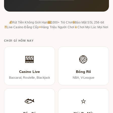
💰
Rút Tiền Không Giới Hạn
🎰
1000+ Trò Chơi
🔒
Bảo Mật SSL 256-bit
🃏
Live Casino Đẳng Cấp
⭐
Hàng Triệu Người Chơi
📱
Chơi Mọi Lúc Mọi Nơi
CHƠI GÌ HÔM NAY
🎰
🏐
Casino Live
Bóng Rổ
Baccarat, Roulette, Blackjack
NBA, V-League
🐟
⭐