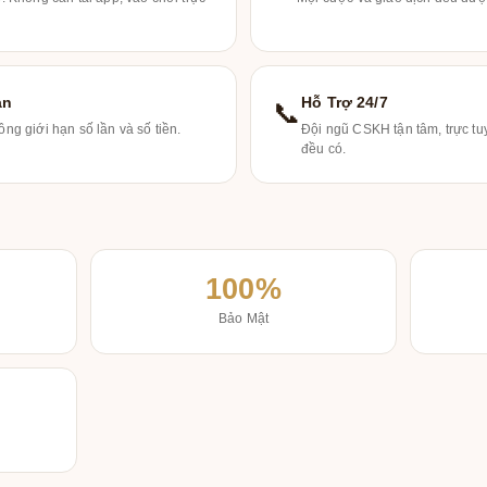
ạn
Hỗ Trợ 24/7
📞
ng giới hạn số lần và số tiền.
Đội ngũ CSKH tận tâm, trực tu
đều có.
100%
Bảo Mật