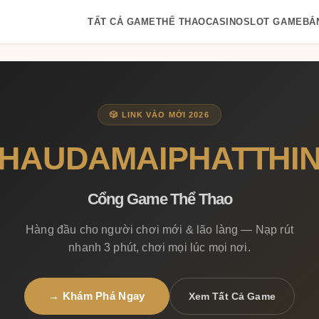
TẤT CẢ GAME
THỂ THAO
CASINO
SLOT GAME
BẮ
🎲 LINK VÀO MỚI 2026
HAUDAMAIPHATTHI
Cổng Game Thể Thao
Hàng đầu cho người chơi mới & lão làng — Nạp rút
nhanh 3 phút, chơi mọi lúc mọi nơi.
→ Khám Phá Ngay
Xem Tất Cả Game