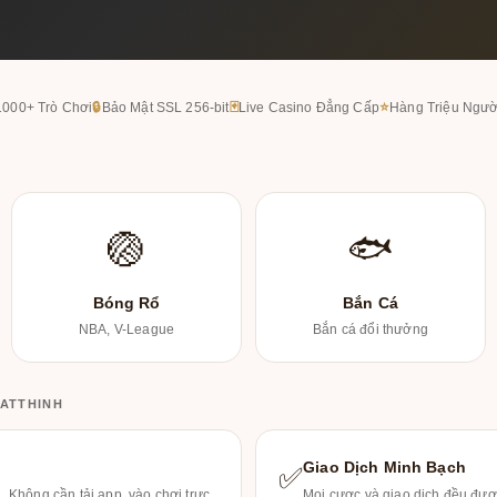
1000+ Trò Chơi
🔒
Bảo Mật SSL 256-bit
🃏
Live Casino Đẳng Cấp
⭐
Hàng Triệu Ngườ
🏐
🐟
Bóng Rổ
Bắn Cá
NBA, V-League
Bắn cá đổi thưởng
ATTHINH
Giao Dịch Minh Bạch
✅
. Không cần tải app, vào chơi trực
Mọi cược và giao dịch đều được