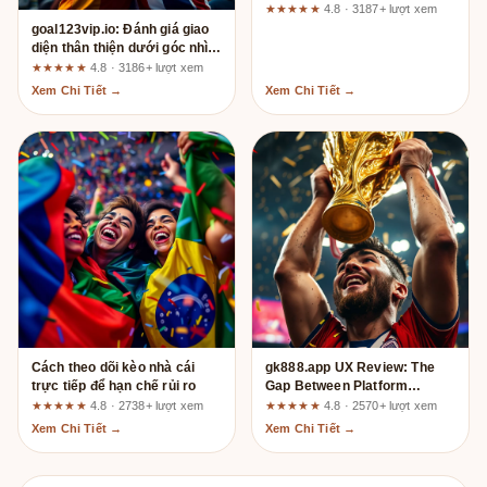
Bằng" Tỷ Lệ Cược
★★★★★
4.8 · 3187+ lượt xem
goal123vip.io: Đánh giá giao
diện thân thiện dưới góc nhìn
chuyên gia UX
★★★★★
4.8 · 3186+ lượt xem
Xem Chi Tiết →
Xem Chi Tiết →
Cách theo dõi kèo nhà cái
gk888.app UX Review: The
trực tiếp để hạn chế rủi ro
Gap Between Platform
Promises and What You Must
★★★★★
4.8 · 2738+ lượt xem
★★★★★
4.8 · 2570+ lượt xem
Verify Yourself
Xem Chi Tiết →
Xem Chi Tiết →