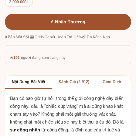
2.000.000₫
⚡ Nhận Thưởng
🔒 Bảo Mật SSL
🎰 Odds Cao
🔄 Hoàn Trả 1.5%
💳 Đa Kênh Nạp
🔥
191
người đang xem trang này
Nội Dung Bài Viết
Đánh Giá (2,912)
Giao Dịch
Bạn có bao giờ tự hỏi, trong thế giới công nghệ đầy biến
động này, đâu là "chiếc cúp vàng" mà ai cũng khao khát
chạm tay vào? Không phải một giải thưởng vật chất,
không phải một chiếc siêu xe hay biệt thự triệu đô. Đó là
sự công nhận
từ cộng đồng, là đỉnh cao của trí tuệ và