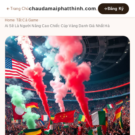
chaudamaiphatthinh.com
.
Trang Chủ
Đăng Ký
Home
›
Tất Cả Game
›
Ai Sẽ Là Người Nâng Cao Chiếc Cúp Vàng Danh Giá Nhất Hà