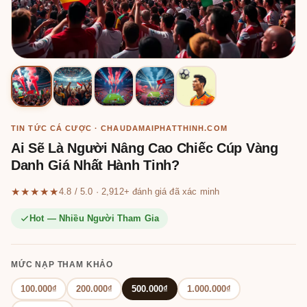
TIN TỨC CÁ CƯỢC · CHAUDAMAIPHATTHINH.COM
Ai Sẽ Là Người Nâng Cao Chiếc Cúp Vàng
Danh Giá Nhất Hành Tinh?
★★★★★
4.8 / 5.0 · 2,912+ đánh giá đã xác minh
Hot — Nhiều Người Tham Gia
MỨC NẠP THAM KHẢO
100.000₫
200.000₫
500.000₫
1.000.000₫