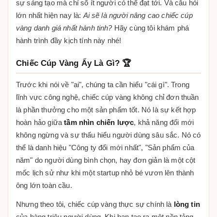
sự sáng tạo mà chỉ số ít người có thể đạt tới. Và câu hỏi
lớn nhất hiện nay là:
Ai sẽ là người nâng cao chiếc cúp
vàng danh giá nhất hành tinh?
Hãy cùng tôi khám phá
hành trình đầy kịch tính này nhé!
Chiếc Cúp Vàng Ấy Là Gì? 🏆
Trước khi nói về "ai", chúng ta cần hiểu "cái gì". Trong
lĩnh vực công nghệ, chiếc cúp vàng không chỉ đơn thuần
là phần thưởng cho một sản phẩm tốt. Nó là sự kết hợp
hoàn hảo giữa
tầm nhìn chiến lược
, khả năng đổi mới
không ngừng và sự thấu hiểu người dùng sâu sắc. Nó có
thể là danh hiệu "Công ty đổi mới nhất", "Sản phẩm của
năm" do người dùng bình chọn, hay đơn giản là một cột
mốc lịch sử như khi một startup nhỏ bé vươn lên thành
ông lớn toàn cầu.
Nhưng theo tôi, chiếc cúp vàng thực sự chính là
lòng tin
của hàng triệu người dùng. Khi bạn tạo ra một nền tảng,