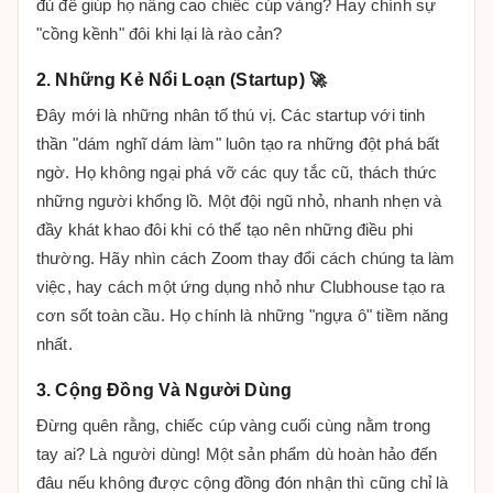
đủ để giúp họ nâng cao chiếc cúp vàng? Hay chính sự
"cồng kềnh" đôi khi lại là rào cản?
2. Những Kẻ Nổi Loạn (Startup) 🚀
Đây mới là những nhân tố thú vị. Các startup với tinh
thần "dám nghĩ dám làm" luôn tạo ra những đột phá bất
ngờ. Họ không ngại phá vỡ các quy tắc cũ, thách thức
những người khổng lồ. Một đội ngũ nhỏ, nhanh nhẹn và
đầy khát khao đôi khi có thể tạo nên những điều phi
thường. Hãy nhìn cách Zoom thay đổi cách chúng ta làm
việc, hay cách một ứng dụng nhỏ như Clubhouse tạo ra
cơn sốt toàn cầu. Họ chính là những "ngựa ô" tiềm năng
nhất.
3. Cộng Đồng Và Người Dùng
Đừng quên rằng, chiếc cúp vàng cuối cùng nằm trong
tay ai? Là người dùng! Một sản phẩm dù hoàn hảo đến
đâu nếu không được cộng đồng đón nhận thì cũng chỉ là