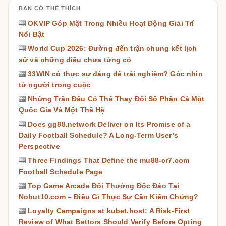
BẠN CÓ THỂ THÍCH
🎰
OKVIP Góp Mặt Trong Nhiều Hoạt Động Giải Trí
Nổi Bật
🎰
World Cup 2026: Đường đến trận chung kết lịch
sử và những điều chưa từng có
🎰
33WIN có thực sự đáng để trải nghiệm? Góc nhìn
từ người trong cuộc
🎰
Những Trận Đấu Có Thể Thay Đổi Số Phận Cả Một
Quốc Gia Và Một Thế Hệ
🎰
Does gg88.network Deliver on Its Promise of a
Daily Football Schedule? A Long-Term User’s
Perspective
🎰
Three Findings That Define the mu88-cr7.com
Football Schedule Page
🎰
Top Game Arcade Đổi Thưởng Độc Đáo Tại
Nohut10.com – Điều Gì Thực Sự Cần Kiểm Chứng?
🎰
Loyalty Campaigns at kubet.host: A Risk-First
Review of What Bettors Should Verify Before Opting