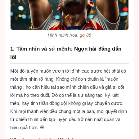
Hình minh hoạ:
go 88
1. Tầm nhìn và sứ mệnh: Ngọn hải đăng dẫn
lối
Một đội tuyển muốn vươn tới đỉnh cao trước hết phải có
một tầm nhìn rõ ràng. Không chỉ đơn thuần là "muốn
thắng", họ cần hiểu tại sao mình chiến đấu và giá trị cốt
lõi mà họ theo đuổi. Đó có thể là sự sáng tạo, kỷ luật
thép, hay tinh thần đồng đội không gì lay chuyển được.
Khi mọi thành viên đều chung một la bàn, mọi quyết định
từ chiến thuật đến tập luyện đều trở nên nhất quán và
hiệu quả hơn. 🎯