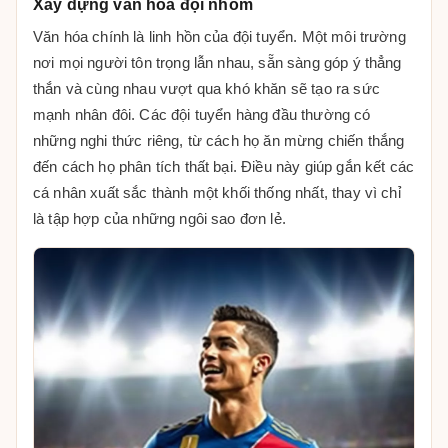
Xây dựng văn hóa đội nhóm
Văn hóa chính là linh hồn của đội tuyển. Một môi trường
nơi mọi người tôn trọng lẫn nhau, sẵn sàng góp ý thẳng
thắn và cùng nhau vượt qua khó khăn sẽ tạo ra sức
mạnh nhân đôi. Các đội tuyển hàng đầu thường có
những nghi thức riêng, từ cách họ ăn mừng chiến thắng
đến cách họ phân tích thất bại. Điều này giúp gắn kết các
cá nhân xuất sắc thành một khối thống nhất, thay vì chỉ
là tập hợp của những ngôi sao đơn lẻ.