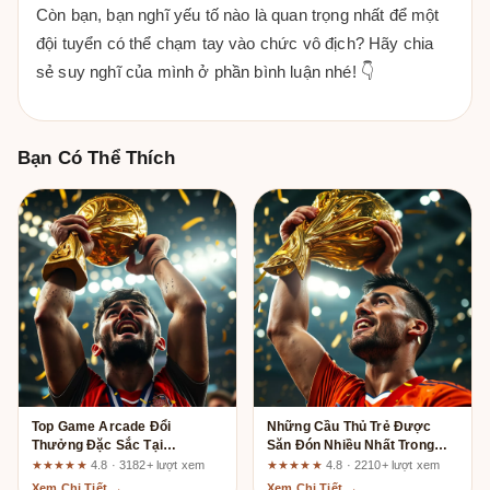
Còn bạn, bạn nghĩ yếu tố nào là quan trọng nhất để một
đội tuyển có thể chạm tay vào chức vô địch? Hãy chia
sẻ suy nghĩ của mình ở phần bình luận nhé! 👇
Bạn Có Thể Thích
Top Game Arcade Đổi
Những Cầu Thủ Trẻ Được
Thưởng Đặc Sắc Tại
Săn Đón Nhiều Nhất Trong
Gk888.app – Góc Nhìn Độc
Làng Túc Cầu Hiện Nay
★★★★★
4.8 · 3182+ lượt xem
★★★★★
4.8 · 2210+ lượt xem
Lập
Xem Chi Tiết →
Xem Chi Tiết →