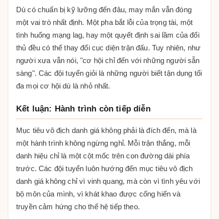
Dù có chuẩn bị kỹ lưỡng đến đâu, may mắn vẫn đóng
một vai trò nhất định. Một pha bắt lỗi của trọng tài, một
tình huống mạng lag, hay một quyết định sai lầm của đối
thủ đều có thể thay đổi cục diện trận đấu. Tuy nhiên, như
người xưa vẫn nói, "cơ hội chỉ đến với những người sẵn
sàng". Các đội tuyển giỏi là những người biết tận dụng tối
đa mọi cơ hội dù là nhỏ nhất.
Kết luận: Hành trình còn tiếp diễn
Mục tiêu vô địch danh giá không phải là đích đến, mà là
một hành trình không ngừng nghỉ. Mỗi trận thắng, mỗi
danh hiệu chỉ là một cột mốc trên con đường dài phía
trước. Các đội tuyển luôn hướng đến mục tiêu vô địch
danh giá không chỉ vì vinh quang, mà còn vì tình yêu với
bộ môn của mình, vì khát khao được cống hiến và
truyền cảm hứng cho thế hệ tiếp theo.