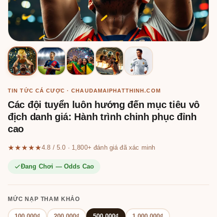
TIN TỨC CÁ CƯỢC · CHAUDAMAIPHATTHINH.COM
Các đội tuyển luôn hướng đến mục tiêu vô
địch danh giá: Hành trình chinh phục đỉnh
cao
★★★★★
4.8 / 5.0 · 1,800+ đánh giá đã xác minh
Đang Chơi — Odds Cao
MỨC NẠP THAM KHẢO
100.000₫
200.000₫
500.000₫
1.000.000₫