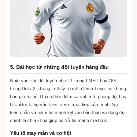
5. Bài học từ những đội tuyển hàng đầu
Nhìn vào các đội tuyển như T1 trong LMHT hay OG
trong Dota 2, chúng ta thấy rõ một điểm chung: họ không
bao giờ từ bỏ. Dù có thời điểm sa sút, mất phong độ, hay
bị chỉ trích, họ vẫn kiên trì với mục tiêu của mình. Sự
kiên nhẫn và niềm tin mãnh liệt vào bản thân và đồng đội
chính là chìa khóa giúp họ trở lại mạnh mẽ hơn.
Yếu tố may mắn và cơ hội