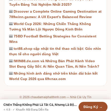
Tuyến Đáng Trải Nghiệm Nhất 2025?
🎰
Discover a Complete Online Gaming Destination at
789winn.games: A UX Expert's Balanced Review
🎰
World Cup 2026: Những Chiến Thắng Không
Tưởng Và Màn Lội Ngược Dòng Kinh Điển
🎰
75BD Football Betting Strategies for Consistent
Wins
🎰
tot88.shop cập nhật tin thể thao nổi bật: Góc nhìn
thực tế cho người dùng Việt
🎰
IWIN88.de.com và Những Bản Phát Hành Video
Slot Đang Gây Sốt: Ai Nên Quan Tâm, Ai Nên Tránh?
🎰
Những hình ảnh đáng nhớ trên khán đài bán kết
World Cup 2026 qua 69vnax.com
© 2026 chaudamaiphatthinh.com — Nhà Cái Uy Tín
Contact
·
Chính Sách Giao Dịch
·
Chính Sách Hoàn Trả
·
Chính Sách Bảo
Chiến Thắng Không Phải Là Tất Cả, Nhưng Là Động Lực Của Mọi Đội Bóng
Đăng Ký →
Mật
·
Điều Khoản Dịch Vụ
·
Tra Cứu Vé
·
Tất Cả Game
·
Sitemap
⭐ 4.8 · ✓ Khuyến Mãi Đang Diễn Ra