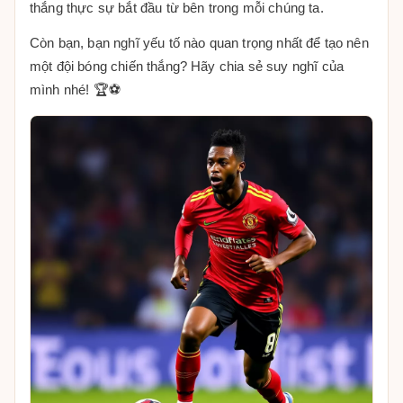
thắng thực sự bắt đầu từ bên trong mỗi chúng ta.
Còn bạn, bạn nghĩ yếu tố nào quan trọng nhất để tạo nên
một đội bóng chiến thắng? Hãy chia sẻ suy nghĩ của
mình nhé! 🏆⚽