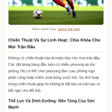
Hình minh hoạ:
game bài iwin
Chiến Thuật Và Sự Linh Hoạt: Chìa Khóa Cho
Mọi Trận Đấu
Không có chiến thuật nào là hoàn hảo cho mọi trận đấu.
Các đội bóng hàng đầu luôn có nhiều phương án dự
phòng. Họ có thể chơi pressing tầm cao, phòng ngự
phản công hoặc kiểm soát bóng vượt trội. Sự linh hoạt
trong chiến thuật giúp họ không bị bắt bài và luôn tạo ra
bất ngờ cho đối thủ.
Thể Lực Và Dinh Dưỡng: Nền Tảng Của Sức
Mạnh