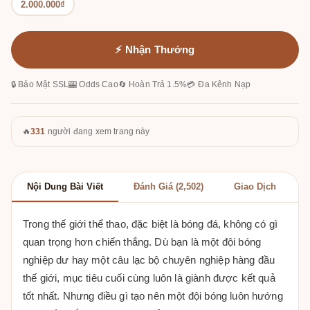
2.000.000₫
⚡ Nhận Thưởng
🔒 Bảo Mật SSL
🎰 Odds Cao
🔄 Hoàn Trả 1.5%
💳 Đa Kênh Nạp
🔥
331
người đang xem trang này
Nội Dung Bài Viết
Đánh Giá (2,502)
Giao Dịch
Trong thế giới thể thao, đặc biệt là bóng đá, không có gì
quan trọng hơn chiến thắng. Dù bạn là một đội bóng
nghiệp dư hay một câu lạc bộ chuyên nghiệp hàng đầu
thế giới, mục tiêu cuối cùng luôn là giành được kết quả
tốt nhất. Nhưng điều gì tạo nên một đội bóng luôn hướng