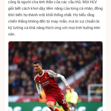
cũng là người cha tinh thần của các cầu thủ. Một HLV
giỏi biết cách khơi dậy tiềm năng của từng cá nhân, đồng
thời biến họ thành một khối thống nhất. Họ hiểu rằng
chiến thắng không đến từ may mắn, mà từ sự chuẩn bị
kỹ lưỡng và khả năng thích ứng với mọi tình huống trên
sân.