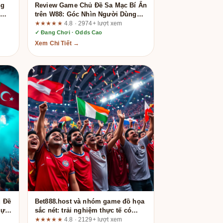
ng
Review Game Chủ Đề Sa Mạc Bí Ẩn
trên W88: Góc Nhìn Người Dùng
ia?
Lâu Năm
★★★★★
4.8 · 2974+ lượt xem
✓ Đang Chơi · Odds Cao
Xem Chi Tiết →
ủ Đề
Bet888.host và nhóm game đồ họa
hực
sắc nét: trải nghiệm thực tế có
đáng để bạn bỏ thời gian?
★★★★★
4.8 · 2129+ lượt xem