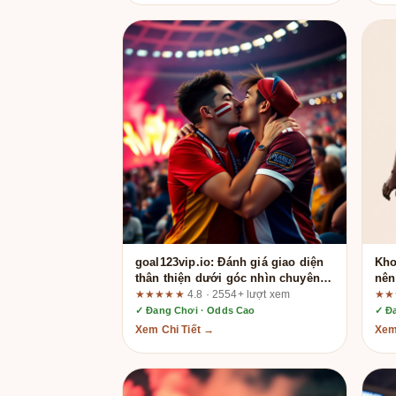
goal123vip.io: Đánh giá giao diện
Kho
thân thiện dưới góc nhìn chuyên
nên
gia UX
thự
★★★★★
4.8 · 2554+ lượt xem
★★
✓ Đang Chơi · Odds Cao
✓ Đ
Xem Chi Tiết →
Xem