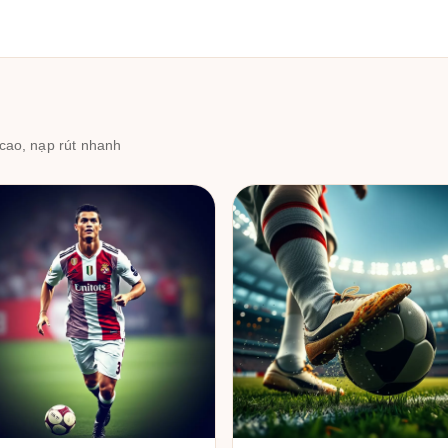
 cao, nạp rút nhanh