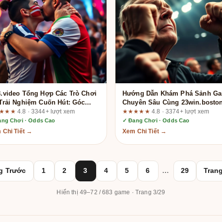
.video Tổng Hợp Các Trò Chơi
Hướng Dẫn Khám Phá Sảnh G
Trải Nghiệm Cuốn Hút: Góc
Chuyên Sâu Cùng 23win.bosto
n Chuyên Gia UX
★★★
4.8 · 3344+ lượt xem
★★★★★
4.8 · 3374+ lượt xem
ang Chơi · Odds Cao
✓ Đang Chơi · Odds Cao
 Chi Tiết →
Xem Chi Tiết →
g Trước
1
2
3
4
5
6
…
29
Tran
Hiển thị 49–72 / 683 game · Trang 3/29