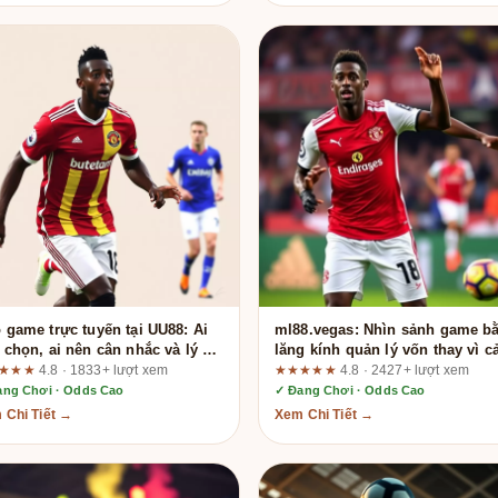
 game trực tuyến tại UU88: Ai
ml88.vegas: Nhìn sảnh game b
 chọn, ai nên cân nhắc và lý do
lăng kính quản lý vốn thay vì 
c sự
tính
★★★
4.8 · 1833+ lượt xem
★★★★★
4.8 · 2427+ lượt xem
ang Chơi · Odds Cao
✓ Đang Chơi · Odds Cao
 Chi Tiết →
Xem Chi Tiết →