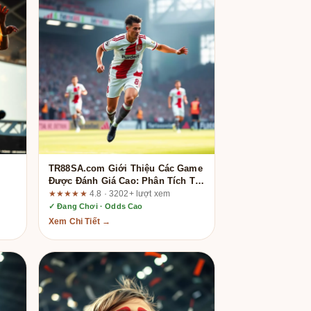
TR88SA.com Giới Thiệu Các Game
Được Đánh Giá Cao: Phân Tích Từ
Góc Nhìn UX
★★★★★
4.8 · 3202+ lượt xem
✓ Đang Chơi · Odds Cao
Xem Chi Tiết →