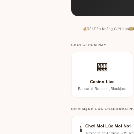
💰
Rút Tiền Không Giới Hạn
🎰
CHƠI GÌ HÔM NAY
🎰
Casino Live
Baccarat, Roulette, Blackjack
ĐIỂM MẠNH CỦA CHAUDAMAIPH
Chơi Mọi Lúc Mọi Nơi
📱
Tương thích Android, iOS, PC