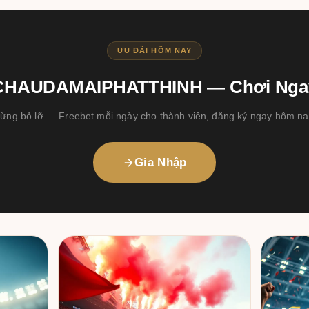
ƯU ĐÃI HÔM NAY
CHAUDAMAIPHATTHINH — Chơi Nga
ừng bỏ lỡ — Freebet mỗi ngày cho thành viên, đăng ký ngay hôm na
Gia Nhập