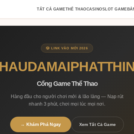
TẤT CẢ GAME
THỂ THAO
CASINO
SLOT GAME
BẮ
🎲 LINK VÀO MỚI 2026
HAUDAMAIPHATTHI
Cổng Game Thể Thao
Hàng đầu cho người chơi mới & lão làng — Nạp rút
nhanh 3 phút, chơi mọi lúc mọi nơi.
→ Khám Phá Ngay
Xem Tất Cả Game