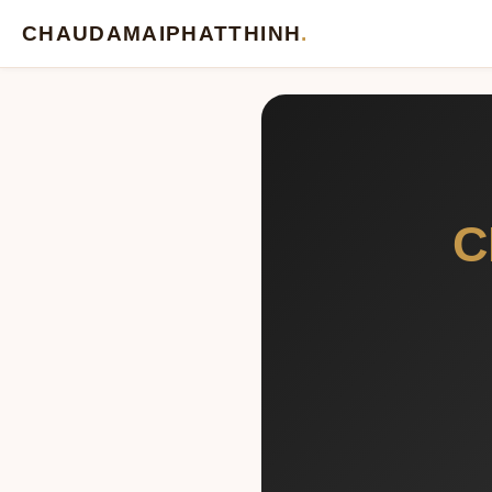
CHAUDAMAIPHATTHINH
.
C