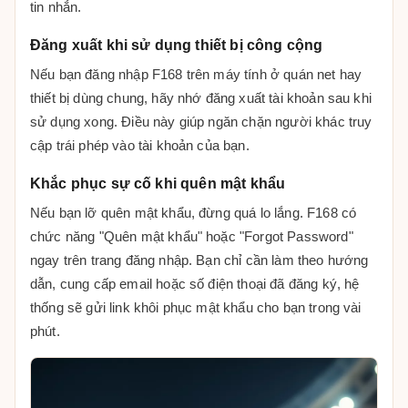
tin nhắn.
Đăng xuất khi sử dụng thiết bị công cộng
Nếu bạn đăng nhập F168 trên máy tính ở quán net hay
thiết bị dùng chung, hãy nhớ đăng xuất tài khoản sau khi
sử dụng xong. Điều này giúp ngăn chặn người khác truy
cập trái phép vào tài khoản của bạn.
Khắc phục sự cố khi quên mật khẩu
Nếu bạn lỡ quên mật khẩu, đừng quá lo lắng. F168 có
chức năng "Quên mật khẩu" hoặc "Forgot Password"
ngay trên trang đăng nhập. Bạn chỉ cần làm theo hướng
dẫn, cung cấp email hoặc số điện thoại đã đăng ký, hệ
thống sẽ gửi link khôi phục mật khẩu cho bạn trong vài
phút.