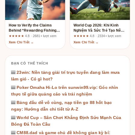
How to Verify the Claims
World Cup 2026: Khi Kinh
Behind “Rewarding Fishing
Nghiệm Và Sức Trẻ Tạo Nên
Adventures” at sunwin8.org
Đối Đầu Đỉnh Cao
★★★★★
4.8 · 2681+ lượt xem
★★★★★
4.8 · 2334+ lượt xem
Xem Chi Tiết →
Xem Chi Tiết →
BẠN CÓ THỂ THÍCH
🎰
23win: Nền tảng giải trí trực tuyến đang làm mưa
làm gió - Có gì hot?
🎰
Poker Omaha Hi-Lo trên sunwin99.vip: Góc nhìn
thực tế giữa quảng cáo và trải nghiệm
🎰
Bảng đấu dễ vô cùng, nạp tiền go 88 hốt bạc
ngay: Hướng dẫn chi tiết từ A-Z
🎰
World Cup – Sân Chơi Khẳng Định Sức Mạnh Của
Bóng Đá Toàn Cầu
🎰
CM88.dad và game chủ đề không gian kỳ bí: