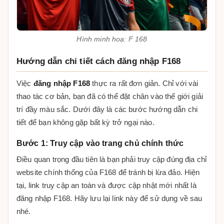
Hình minh hoạ: F 168
Hướng dẫn chi tiết cách đăng nhập F168
Việc
đăng nhập F168
thực ra rất đơn giản. Chỉ với vài
thao tác cơ bản, bạn đã có thể đặt chân vào thế giới giải
trí đầy màu sắc. Dưới đây là các bước hướng dẫn chi
tiết để bạn không gặp bất kỳ trở ngại nào.
Bước 1: Truy cập vào trang chủ chính thức
Điều quan trọng đầu tiên là bạn phải truy cập đúng địa chỉ
website chính thống của F168 để tránh bị lừa đảo. Hiện
tại, link truy cập an toàn và được cập nhật mới nhất là
đăng nhập F168. Hãy lưu lại link này để sử dụng về sau
nhé.