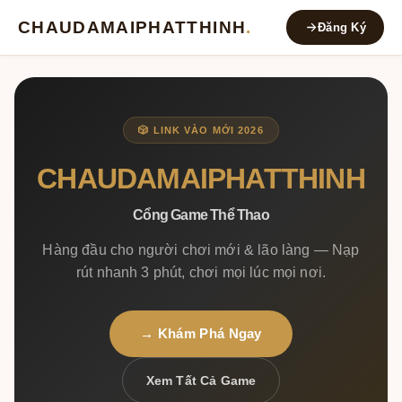
CHAUDAMAIPHATTHINH
.
Đăng Ký
🎲 LINK VÀO MỚI 2026
CHAUDAMAIPHATTHINH
Cổng Game Thể Thao
Hàng đầu cho người chơi mới & lão làng — Nạp
rút nhanh 3 phút, chơi mọi lúc mọi nơi.
→ Khám Phá Ngay
Xem Tất Cả Game