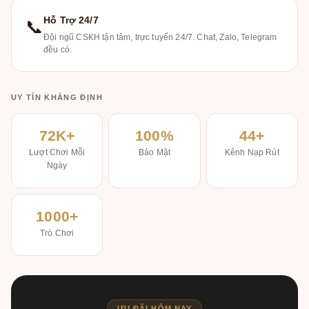
Hỗ Trợ 24/7
📞
Đội ngũ CSKH tận tâm, trực tuyến 24/7. Chat, Zalo, Telegram
đều có.
UY TÍN KHẲNG ĐỊNH
72K+
100%
44+
Lượt Chơi Mỗi
Bảo Mật
Kênh Nạp Rút
Ngày
1000+
Trò Chơi
ƯU ĐÃI HÔM NAY