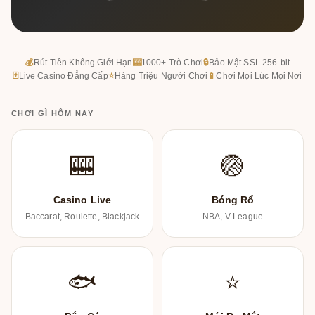
💰
Rút Tiền Không Giới Hạn
🎰
1000+ Trò Chơi
🔒
Bảo Mật SSL 256-bit
🃏
Live Casino Đẳng Cấp
⭐
Hàng Triệu Người Chơi
📱
Chơi Mọi Lúc Mọi Nơi
CHƠI GÌ HÔM NAY
🎰
🏐
Casino Live
Bóng Rổ
Baccarat, Roulette, Blackjack
NBA, V-League
🐟
⭐