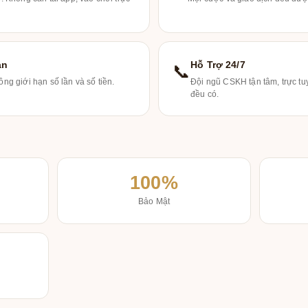
ạn
Hỗ Trợ 24/7
📞
ng giới hạn số lần và số tiền.
Đội ngũ CSKH tận tâm, trực tu
đều có.
100%
Bảo Mật