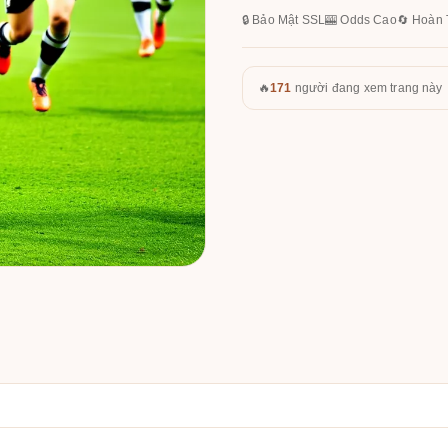
🔒 Bảo Mật SSL
🎰 Odds Cao
🔄 Hoàn 
🔥
171
người đang xem trang này