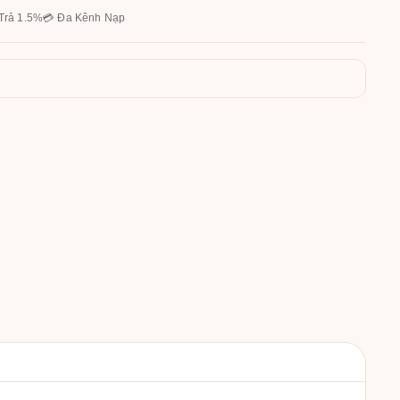
Trả 1.5%
💳 Đa Kênh Nạp