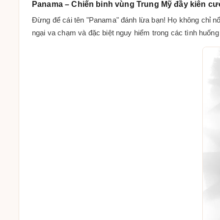
Panama – Chiến binh vùng Trung Mỹ đầy kiên c
Đừng để cái tên "Panama" đánh lừa bạn! Họ không chỉ nổi
ngại va chạm và đặc biệt nguy hiểm trong các tình huống c