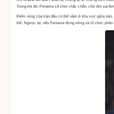
Trong khi đó, Panama sẽ chơi chắc chắn, chờ đợi sai lầm 
Điểm nóng của trận đấu có thể nằm ở khu vực giữa sân, nơ
thế. Ngược lại, nếu Panama đứng vững và tổ chức phản cô