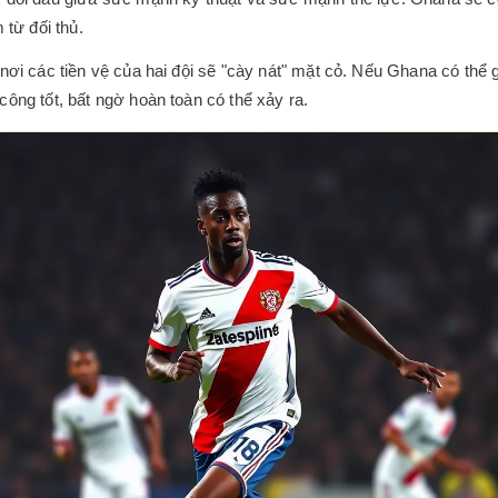
từ đối thủ.
i các tiền vệ của hai đội sẽ "cày nát" mặt cỏ. Nếu Ghana có thể gi
ng tốt, bất ngờ hoàn toàn có thể xảy ra.