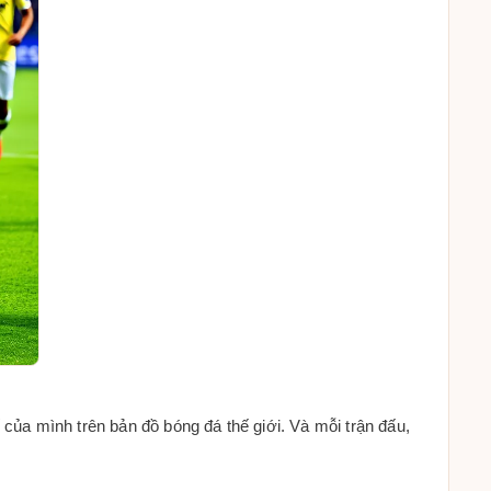
ủa mình trên bản đồ bóng đá thế giới. Và mỗi trận đấu,