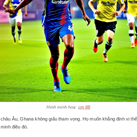
Hình minh hoạ:
cm 88
 châu Âu, Ghana không giấu tham vọng. Họ muốn khẳng định vị thế c
 minh điều đó.