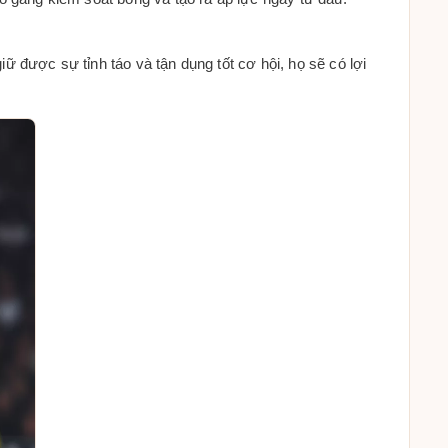
ữ được sự tỉnh táo và tận dụng tốt cơ hội, họ sẽ có lợi