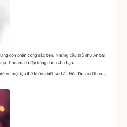
những đòn phản công sắc bén. Những cầu thủ như Anibal
 ngờ, Panama là đội bóng dành cho bạn.
ẽ về một tập thể không biết sợ hãi. Đối đầu với Ghana,