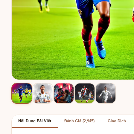
Nội Dung Bài Viết
Đánh Giá (2,945)
Giao Dịch