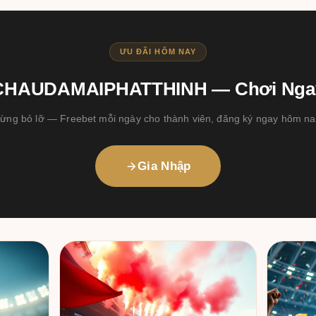
ƯU ĐÃI HÔM NAY
CHAUDAMAIPHATTHINH — Chơi Nga
ừng bỏ lỡ — Freebet mỗi ngày cho thành viên, đăng ký ngay hôm na
Gia Nhập