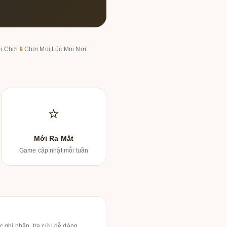
i Chơi
📱
Chơi Mọi Lúc Mọi Nơi
⭐
Mới Ra Mắt
Game cập nhật mỗi tuần
 ghi nhận, tra cứu dễ dàng.