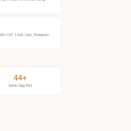
yến 24/7. Chat, Zalo, Telegram
44+
Kênh Nạp Rút