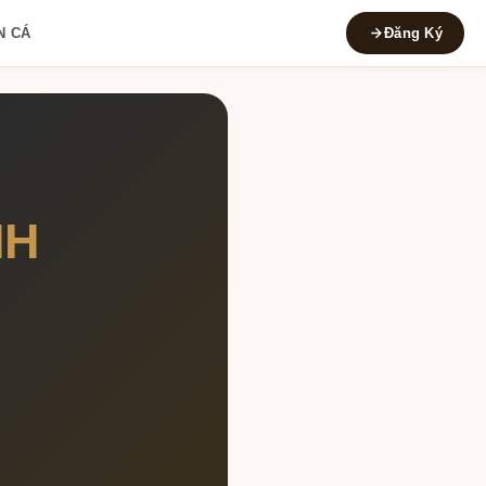
N CÁ
Đăng Ký
NH