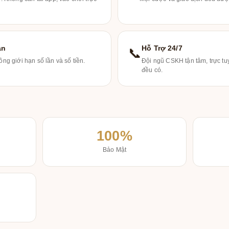
ạn
Hỗ Trợ 24/7
📞
ng giới hạn số lần và số tiền.
Đội ngũ CSKH tận tâm, trực tu
đều có.
100%
Bảo Mật