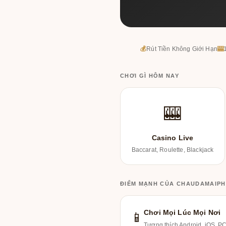
💰
Rút Tiền Không Giới Hạn
🎰
CHƠI GÌ HÔM NAY
🎰
Casino Live
Baccarat, Roulette, Blackjack
ĐIỂM MẠNH CỦA CHAUDAMAIPH
Chơi Mọi Lúc Mọi Nơi
📱
Tương thích Android, iOS, PC