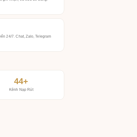
yến 24/7. Chat, Zalo, Telegram
44+
Kênh Nạp Rút