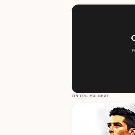
Đ
TIN TỨC MỚI NHẤT