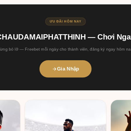
ƯU ĐÃI HÔM NAY
CHAUDAMAIPHATTHINH — Chơi Nga
ừng bỏ lỡ — Freebet mỗi ngày cho thành viên, đăng ký ngay hôm na
Gia Nhập