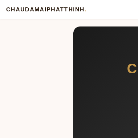
CHAUDAMAIPHATTHINH
.
C