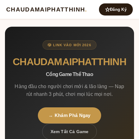
CHAUDAMAIPHATTHINH
.
Đăng Ký
🎲 LINK VÀO MỚI 2026
CHAUDAMAIPHATTHINH
Cổng Game Thể Thao
Hàng đầu cho người chơi mới & lão làng — Nạp
rút nhanh 3 phút, chơi mọi lúc mọi nơi.
→ Khám Phá Ngay
Xem Tất Cả Game