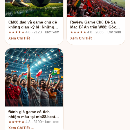
CM88.dad và game chủ đề
Review Game Chủ Đề Sa
không gian kỳ bí: Những
Mạc Bí Ẩn trên W88: Góc
tuyên bố nào cần xác minh
Nhìn Người Dùng Lâu Năm
★★★★★
4.8 · 2123+ lượt xem
★★★★★
4.8 · 2865+ lượt xem
trước khi tham gia?
Xem Chi Tiết →
Xem Chi Tiết →
Đánh giá game cổ tích
nhiệm màu tại mb88.best:
góc nhìn độc lập theo từng
★★★★★
4.8 · 3190+ lượt xem
bước người dùng
Xem Chi Tiết →