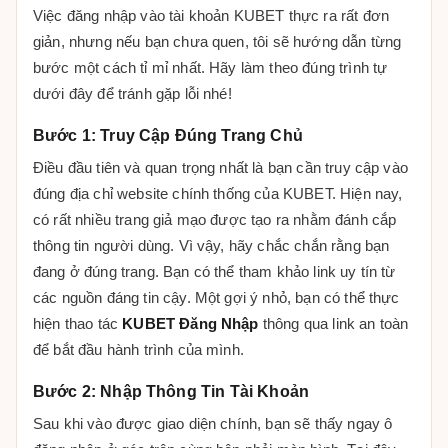
Việc đăng nhập vào tài khoản KUBET thực ra rất đơn
giản, nhưng nếu bạn chưa quen, tôi sẽ hướng dẫn từng
bước một cách tỉ mỉ nhất. Hãy làm theo đúng trình tự
dưới đây để tránh gặp lỗi nhé!
Bước 1: Truy Cập Đúng Trang Chủ
Điều đầu tiên và quan trọng nhất là bạn cần truy cập vào
đúng địa chỉ website chính thống của KUBET. Hiện nay,
có rất nhiều trang giả mạo được tạo ra nhằm đánh cắp
thông tin người dùng. Vì vậy, hãy chắc chắn rằng bạn
đang ở đúng trang. Bạn có thể tham khảo link uy tín từ
các nguồn đáng tin cậy. Một gợi ý nhỏ, bạn có thể thực
hiện thao tác
KUBET Đăng Nhập
thông qua link an toàn
để bắt đầu hành trình của mình.
Bước 2: Nhập Thông Tin Tài Khoản
Sau khi vào được giao diện chính, bạn sẽ thấy ngay ô