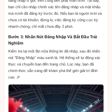
đăng nhập ở góc trên cùng bên phải màn hình. Tại đây,
bạn chỉ cần nhập chính xác tên đăng nhập và mật khẩu
mà mình đã đăng ký trước đó. Nếu bạn là người mới và
chưa có tài khoản, đừng lo, việc đăng ký cũng cực kỳ
nhanh chóng, chỉ mất chưa đầy 2 phút.
Bước 3: Nhấn Nút Đăng Nhập Và Bắt Đầu Trải
Nghiệm
Kiểm tra lại một lần nữa thông tin đã nhập, sau đó nhấn
nút "Đăng Nhập" màu xanh lá. Hệ thống sẽ tự động xác
thực và chuyển bạn đến trang chủ. Lúc này, bạn đã
chính thức sẵn sàng để khám phá thế giới giải trí đỉnh
cao. 🎉