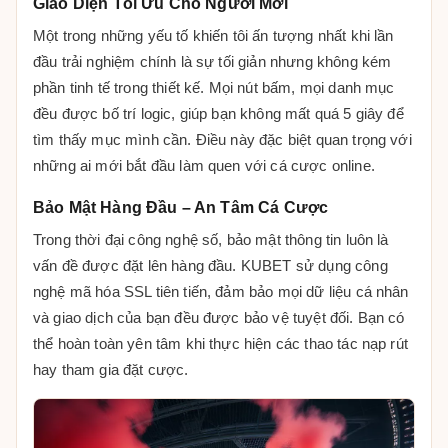
Giao Diện Tối Ưu Cho Người Mới
Một trong những yếu tố khiến tôi ấn tượng nhất khi lần
đầu trải nghiệm chính là sự tối giản nhưng không kém
phần tinh tế trong thiết kế. Mọi nút bấm, mọi danh mục
đều được bố trí logic, giúp bạn không mất quá 5 giây để
tìm thấy mục mình cần. Điều này đặc biệt quan trọng với
những ai mới bắt đầu làm quen với cá cược online.
Bảo Mật Hàng Đầu – An Tâm Cá Cược
Trong thời đại công nghệ số, bảo mật thông tin luôn là
vấn đề được đặt lên hàng đầu. KUBET sử dụng công
nghệ mã hóa SSL tiên tiến, đảm bảo mọi dữ liệu cá nhân
và giao dịch của bạn đều được bảo vệ tuyệt đối. Bạn có
thể hoàn toàn yên tâm khi thực hiện các thao tác nạp rút
hay tham gia đặt cược.