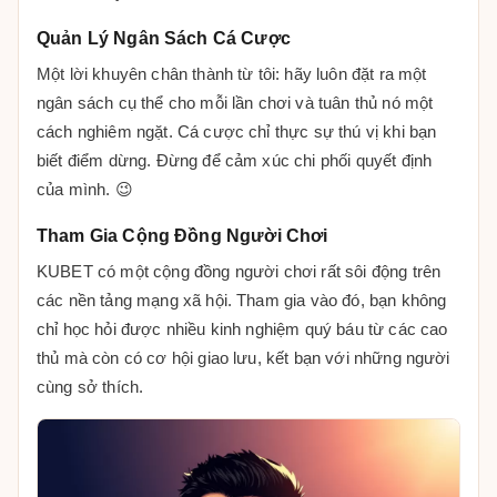
Quản Lý Ngân Sách Cá Cược
Một lời khuyên chân thành từ tôi: hãy luôn đặt ra một
ngân sách cụ thể cho mỗi lần chơi và tuân thủ nó một
cách nghiêm ngặt. Cá cược chỉ thực sự thú vị khi bạn
biết điểm dừng. Đừng để cảm xúc chi phối quyết định
của mình. 😉
Tham Gia Cộng Đồng Người Chơi
KUBET có một cộng đồng người chơi rất sôi động trên
các nền tảng mạng xã hội. Tham gia vào đó, bạn không
chỉ học hỏi được nhiều kinh nghiệm quý báu từ các cao
thủ mà còn có cơ hội giao lưu, kết bạn với những người
cùng sở thích.