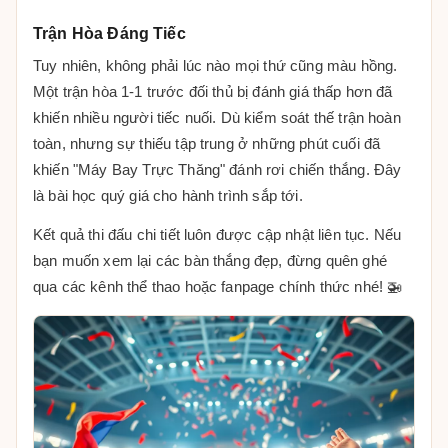
Trận Hòa Đáng Tiếc
Tuy nhiên, không phải lúc nào mọi thứ cũng màu hồng.
Một trận hòa 1-1 trước đối thủ bị đánh giá thấp hơn đã
khiến nhiều người tiếc nuối. Dù kiểm soát thế trận hoàn
toàn, nhưng sự thiếu tập trung ở những phút cuối đã
khiến "Máy Bay Trực Thăng" đánh rơi chiến thắng. Đây
là bài học quý giá cho hành trình sắp tới.
Kết quả thi đấu chi tiết luôn được cập nhật liên tục. Nếu
bạn muốn xem lại các bàn thắng đẹp, đừng quên ghé
qua các kênh thể thao hoặc fanpage chính thức nhé! 🚁