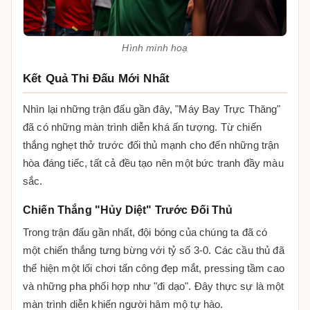
Hình minh hoạ
Kết Quả Thi Đấu Mới Nhất
Nhìn lại những trận đấu gần đây, "Máy Bay Trực Thăng"
đã có những màn trình diễn khá ấn tượng. Từ chiến
thắng nghẹt thở trước đối thủ mạnh cho đến những trận
hòa đáng tiếc, tất cả đều tạo nên một bức tranh đầy màu
sắc.
Chiến Thắng "Hủy Diệt" Trước Đối Thủ
Trong trận đấu gần nhất, đội bóng của chúng ta đã có
một chiến thắng tưng bừng với tỷ số 3-0. Các cầu thủ đã
thể hiện một lối chơi tấn công đẹp mắt, pressing tầm cao
và những pha phối hợp như "đi dạo". Đây thực sự là một
màn trình diễn khiến người hâm mộ tự hào.