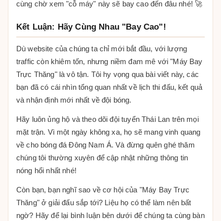
cùng chờ xem "cỗ máy" này sẽ bay cao đến đâu nhé! 🚀
Kết Luận: Hãy Cùng Nhau "Bay Cao"!
Dù website của chúng ta chỉ mới bắt đầu, với lượng
traffic còn khiêm tốn, nhưng niềm đam mê với "Máy Bay
Trực Thăng" là vô tận. Tôi hy vọng qua bài viết này, các
bạn đã có cái nhìn tổng quan nhất về lịch thi đấu, kết quả
và nhận định mới nhất về đội bóng.
Hãy luôn ủng hộ và theo dõi đội tuyển Thái Lan trên mọi
mặt trận. Vì một ngày không xa, họ sẽ mang vinh quang
về cho bóng đá Đông Nam Á. Và đừng quên ghé thăm
chúng tôi thường xuyên để cập nhật những thông tin
nóng hổi nhất nhé!
Còn bạn, bạn nghĩ sao về cơ hội của "Máy Bay Trực
Thăng" ở giải đấu sắp tới? Liệu họ có thể làm nên bất
ngờ? Hãy để lại bình luận bên dưới để chúng ta cùng bàn