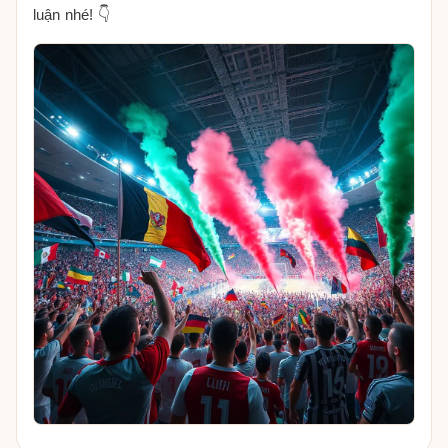
luận nhé! 👇