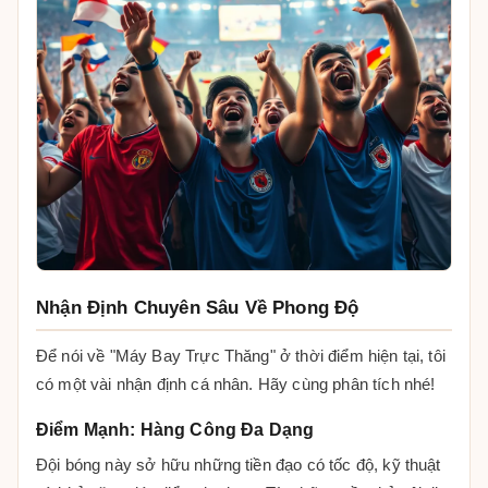
Nhận Định Chuyên Sâu Về Phong Độ
Để nói về "Máy Bay Trực Thăng" ở thời điểm hiện tại, tôi
có một vài nhận định cá nhân. Hãy cùng phân tích nhé!
Điểm Mạnh: Hàng Công Đa Dạng
Đội bóng này sở hữu những tiền đạo có tốc độ, kỹ thuật