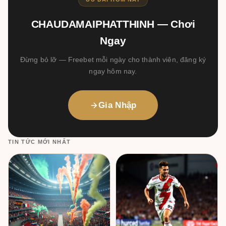
CHAUDAMAIPHATTHINH — Chơi
Ngay
Đừng bỏ lỡ — Freebet mỗi ngày cho thành viên, đăng ký
ngay hôm nay.
Gia Nhập
TIN TỨC MỚI NHẤT