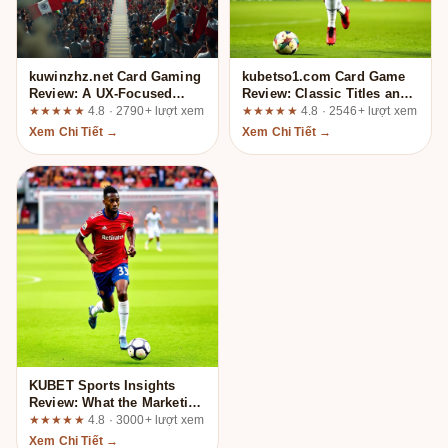
kuwinzhz.net Card Gaming
kubetso1.com Card Game
Review: A UX-Focused
Review: Classic Titles and
Look at Classic and
Competitive Play — Who It
★★★★★
4.8 · 2790+ lượt xem
★★★★★
4.8 · 2546+ lượt xem
Competitive Card Games
Suits and Who Should Skip
Xem Chi Tiết →
Xem Chi Tiết →
It
KUBET Sports Insights
Review: What the Marketing
Doesn’t Tell You About
★★★★★
4.8 · 3000+ lượt xem
Match Coverage and
Xem Chi Tiết →