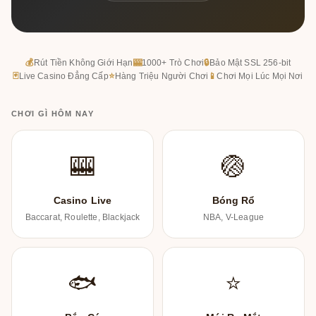
💰
Rút Tiền Không Giới Hạn
🎰
1000+ Trò Chơi
🔒
Bảo Mật SSL 256-bit
🃏
Live Casino Đẳng Cấp
⭐
Hàng Triệu Người Chơi
📱
Chơi Mọi Lúc Mọi Nơi
CHƠI GÌ HÔM NAY
🎰
🏐
Casino Live
Bóng Rổ
Baccarat, Roulette, Blackjack
NBA, V-League
🐟
⭐