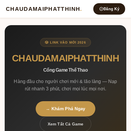
CHAUDAMAIPHATTHINH
.
Đăng Ký
🎲 LINK VÀO MỚI 2026
CHAUDAMAIPHATTHINH
Cổng Game Thể Thao
Hàng đầu cho người chơi mới & lão làng — Nạp
rút nhanh 3 phút, chơi mọi lúc mọi nơi.
→ Khám Phá Ngay
Xem Tất Cả Game