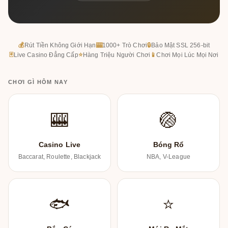
💰
Rút Tiền Không Giới Hạn
🎰
1000+ Trò Chơi
🔒
Bảo Mật SSL 256-bit
🃏
Live Casino Đẳng Cấp
⭐
Hàng Triệu Người Chơi
📱
Chơi Mọi Lúc Mọi Nơi
CHƠI GÌ HÔM NAY
🎰
🏐
Casino Live
Bóng Rổ
Baccarat, Roulette, Blackjack
NBA, V-League
🐟
⭐