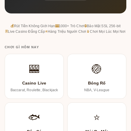
💰
Rút Tiền Không Giới Hạn
🎰
1000+ Trò Chơi
🔒
Bảo Mật SSL 256-bit
🃏
Live Casino Đẳng Cấp
⭐
Hàng Triệu Người Chơi
📱
Chơi Mọi Lúc Mọi Nơi
CHƠI GÌ HÔM NAY
🎰
🏐
Casino Live
Bóng Rổ
Baccarat, Roulette, Blackjack
NBA, V-League
🐟
⭐