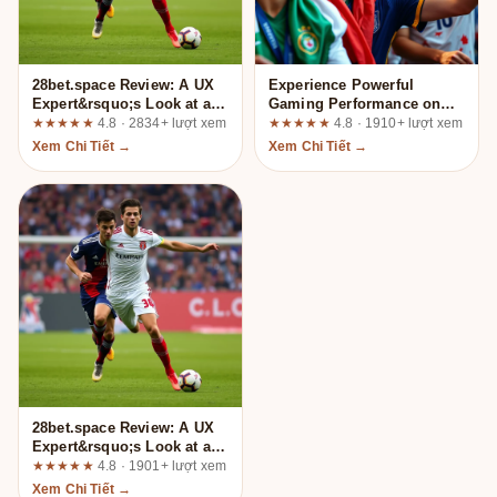
28bet.space Review: A UX
Experience Powerful
Expert&rsquo;s Look at a
Gaming Performance on
Modern Online Gaming
Nova88.tips: A Coaching
★★★★★
4.8 · 2834+ lượt xem
★★★★★
4.8 · 1910+ lượt xem
Destination
Guide for Beginners
Xem Chi Tiết →
Xem Chi Tiết →
28bet.space Review: A UX
Expert&rsquo;s Look at a
Modern Online Gaming
★★★★★
4.8 · 1901+ lượt xem
Destination
Xem Chi Tiết →