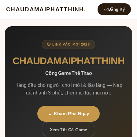
CHAUDAMAIPHATTHINH
.
Đăng Ký
🎲 LINK VÀO MỚI 2026
CHAUDAMAIPHATTHINH
Cổng Game Thể Thao
Hàng đầu cho người chơi mới & lão làng — Nạp
rút nhanh 3 phút, chơi mọi lúc mọi nơi.
→ Khám Phá Ngay
Xem Tất Cả Game