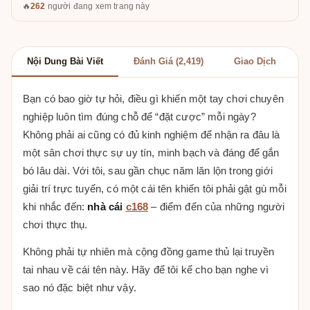
🔥
262
người đang xem trang này
Nội Dung Bài Viết
Đánh Giá (2,419)
Giao Dịch
Bạn có bao giờ tự hỏi, điều gì khiến một tay chơi chuyên
nghiệp luôn tìm đúng chỗ để “đặt cược” mỗi ngày?
Không phải ai cũng có đủ kinh nghiệm để nhận ra đâu là
một sân chơi thực sự uy tín, minh bạch và đáng để gắn
bó lâu dài. Với tôi, sau gần chục năm lăn lộn trong giới
giải trí trực tuyến, có một cái tên khiến tôi phải gật gù mỗi
khi nhắc đến:
nhà cái
c168
– điểm đến của những người
chơi thực thụ.
Không phải tự nhiên mà cộng đồng game thủ lại truyền
tai nhau về cái tên này. Hãy để tôi kể cho bạn nghe vì
sao nó đặc biệt như vậy.