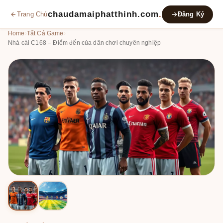
chaudamaiphatthinh.com
.
Trang Chủ
Đăng Ký
Home
›
Tất Cả Game
›
Nhà cái C168 – Điểm đến của dân chơi chuyên nghiệp