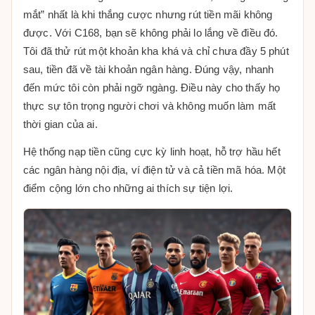
mắt” nhất là khi thắng cược nhưng rút tiền mãi không
được. Với C168, bạn sẽ không phải lo lắng về điều đó.
Tôi đã thử rút một khoản kha khá và chỉ chưa đầy 5 phút
sau, tiền đã về tài khoản ngân hàng. Đúng vậy, nhanh
đến mức tôi còn phải ngỡ ngàng. Điều này cho thấy họ
thực sự tôn trọng người chơi và không muốn làm mất
thời gian của ai.
Hệ thống nạp tiền cũng cực kỳ linh hoạt, hỗ trợ hầu hết
các ngân hàng nội địa, ví điện tử và cả tiền mã hóa. Một
điểm cộng lớn cho những ai thích sự tiện lợi.