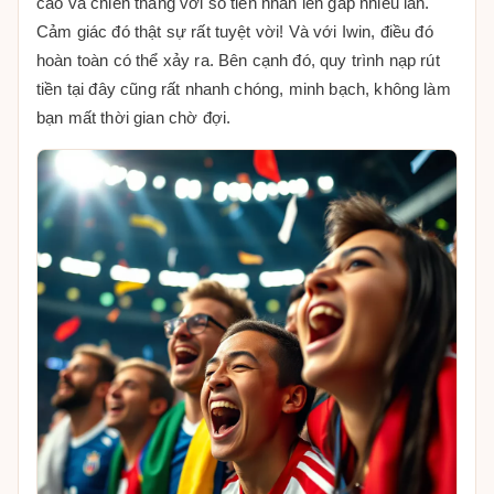
cao và chiến thắng với số tiền nhân lên gấp nhiều lần.
Cảm giác đó thật sự rất tuyệt vời! Và với Iwin, điều đó
hoàn toàn có thể xảy ra. Bên cạnh đó, quy trình nạp rút
tiền tại đây cũng rất nhanh chóng, minh bạch, không làm
bạn mất thời gian chờ đợi.