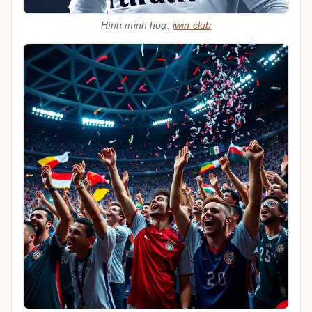
Hình minh hoạ:
iwin club