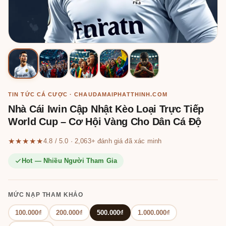
TIN TỨC CÁ CƯỢC · CHAUDAMAIPHATTHINH.COM
Nhà Cái Iwin Cập Nhật Kèo Loại Trực Tiếp
World Cup – Cơ Hội Vàng Cho Dân Cá Độ
★★★★★
4.8 / 5.0 · 2,063+ đánh giá đã xác minh
Hot — Nhiều Người Tham Gia
MỨC NẠP THAM KHẢO
100.000₫
200.000₫
500.000₫
1.000.000₫