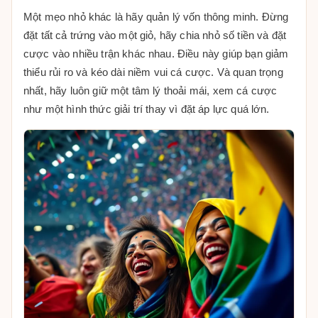
Một mẹo nhỏ khác là hãy quản lý vốn thông minh. Đừng
đặt tất cả trứng vào một giỏ, hãy chia nhỏ số tiền và đặt
cược vào nhiều trận khác nhau. Điều này giúp bạn giảm
thiểu rủi ro và kéo dài niềm vui cá cược. Và quan trọng
nhất, hãy luôn giữ một tâm lý thoải mái, xem cá cược
như một hình thức giải trí thay vì đặt áp lực quá lớn.