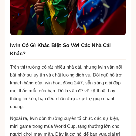
Iwin Có Gì Khác Biệt So Với Các Nhà Cái
Khác?
Trên thị trường có rất nhiều nhà cái, nhưng Iwin vẫn nổi
bật nhờ sự uy tín và chất lượng dịch vụ. Đội ngũ hỗ trợ
khách hàng của Iwin hoạt động 24/7, sẵn sàng giải đáp
mọi thắc mắc của bạn. Dù là vấn đề về kỹ thuật hay
thông tin kèo, bạn đều nhận được sự trợ giúp nhanh
chóng.
Ngoài ra, Iwin còn thường xuyên tổ chức các sự kiện,
mini game trong mùa World Cup, tặng thưởng lớn cho
người chơi may mắn. Đây là cơ hội để bạn vừa giải trí