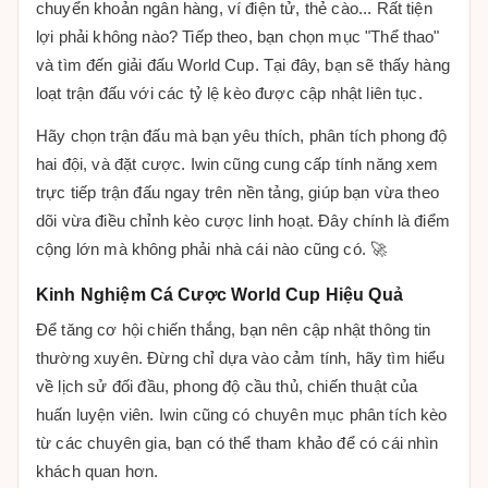
chuyển khoản ngân hàng, ví điện tử, thẻ cào... Rất tiện
lợi phải không nào? Tiếp theo, bạn chọn mục "Thể thao"
và tìm đến giải đấu World Cup. Tại đây, bạn sẽ thấy hàng
loạt trận đấu với các tỷ lệ kèo được cập nhật liên tục.
Hãy chọn trận đấu mà bạn yêu thích, phân tích phong độ
hai đội, và đặt cược. Iwin cũng cung cấp tính năng xem
trực tiếp trận đấu ngay trên nền tảng, giúp bạn vừa theo
dõi vừa điều chỉnh kèo cược linh hoạt. Đây chính là điểm
cộng lớn mà không phải nhà cái nào cũng có. 🚀
Kinh Nghiệm Cá Cược World Cup Hiệu Quả
Để tăng cơ hội chiến thắng, bạn nên cập nhật thông tin
thường xuyên. Đừng chỉ dựa vào cảm tính, hãy tìm hiểu
về lịch sử đối đầu, phong độ cầu thủ, chiến thuật của
huấn luyện viên. Iwin cũng có chuyên mục phân tích kèo
từ các chuyên gia, bạn có thể tham khảo để có cái nhìn
khách quan hơn.