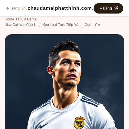
chaudamaiphatthinh.com
.
Trang Chủ
Đăng Ký
Home
›
Tất Cả Game
›
Nhà Cái Iwin Cập Nhật Kèo Loại Trực Tiếp World Cup – Cơ