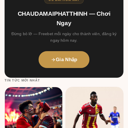
CHAUDAMAIPHATTHINH — Chơi
Ngay
Đừng bỏ lỡ — Freebet mỗi ngày cho thành viên, đăng ký
ngay hôm nay.
Gia Nhập
TIN TỨC MỚI NHẤT