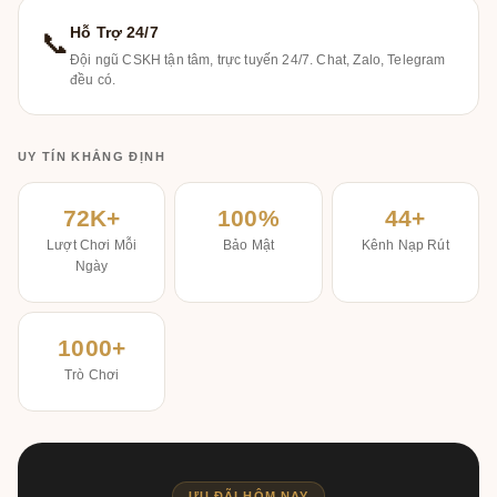
Hỗ Trợ 24/7
📞
Đội ngũ CSKH tận tâm, trực tuyến 24/7. Chat, Zalo, Telegram
đều có.
UY TÍN KHẲNG ĐỊNH
72K+
100%
44+
Lượt Chơi Mỗi
Bảo Mật
Kênh Nạp Rút
Ngày
1000+
Trò Chơi
ƯU ĐÃI HÔM NAY