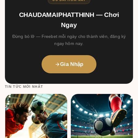
CHAUDAMAIPHATTHINH — Chơi
Ngay
Đừng bỏ lỡ — Freebet mỗi ngày cho thành viên, đăng ký
ngay hôm nay.
Gia Nhập
TIN TỨC MỚI NHẤT