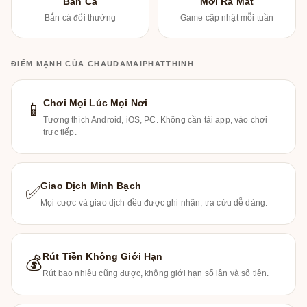
Bắn Cá
Mới Ra Mắt
Bắn cá đổi thưởng
Game cập nhật mỗi tuần
ĐIỂM MẠNH CỦA CHAUDAMAIPHATTHINH
Chơi Mọi Lúc Mọi Nơi
📱
Tương thích Android, iOS, PC. Không cần tải app, vào chơi
trực tiếp.
Giao Dịch Minh Bạch
✅
Mọi cược và giao dịch đều được ghi nhận, tra cứu dễ dàng.
Rút Tiền Không Giới Hạn
💰
Rút bao nhiêu cũng được, không giới hạn số lần và số tiền.