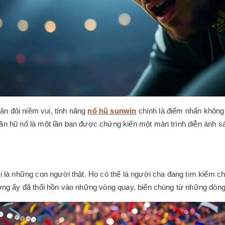
ân đôi niềm vui, tính năng
nổ hũ sunwin
chính là điểm nhấn không 
ần hũ nổ là một lần bạn được chứng kiến một màn trình diễn ánh 
 là những con người thật. Họ có thể là người cha đang tìm kiếm ch
ường ấy đã thổi hồn vào những vòng quay, biến chúng từ những dò