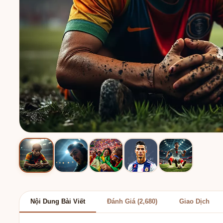
Nội Dung Bài Viết
Đánh Giá (2,680)
Giao Dịch