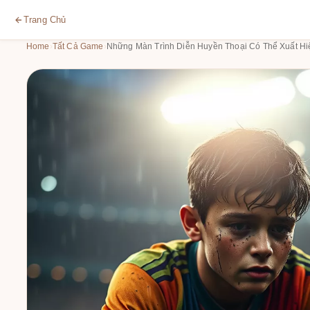
Trang Chủ
Home
›
Tất Cả Game
›
Những Màn Trình Diễn Huyền Thoại Có Thể Xuất Hi