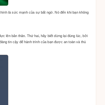
Đó chính là sức mạnh của sự bất ngờ. Nó đến khi bạn không
ực lên bản thân. Thứ hai, hãy biết dừng lại đúng lúc, bởi
đáng tin cậy để hành trình của bạn được an toàn và thú