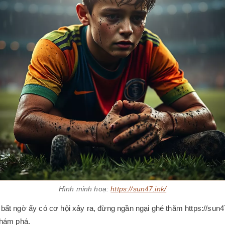
Hình minh hoạ:
https://sun47.ink/
ất ngờ ấy có cơ hội xảy ra, đừng ngần ngại ghé thăm https://sun47
khám phá.