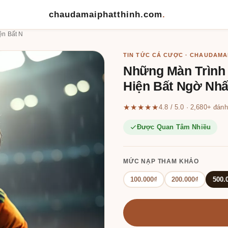
chaudamaiphatthinh.com
.
ện Bất N
TIN TỨC CÁ CƯỢC · CHAUDAMA
Những Màn Trình 
Hiện Bất Ngờ Nhấ
★★★★★
4.8 / 5.0 · 2,680+ đán
Được Quan Tâm Nhiều
MỨC NẠP THAM KHẢO
100.000₫
200.000₫
500.