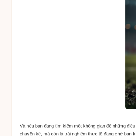
Và nếu bạn đang tìm kiếm một không gian để những điều b
chuyện kể, mà còn là trải nghiệm thực tế đang chờ bạn 