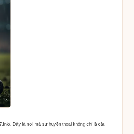
.ink/. Đây là nơi mà sự huyền thoại không chỉ là câu