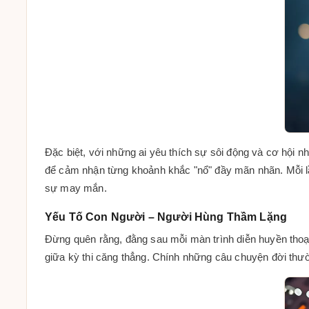
Đặc biệt, với những ai yêu thích sự sôi động và cơ hội nh
để cảm nhận từng khoảnh khắc "nổ" đầy mãn nhãn. Mỗi l
sự may mắn.
Yếu Tố Con Người – Người Hùng Thầm Lặng
Đừng quên rằng, đằng sau mỗi màn trình diễn huyền thoại
giữa kỳ thi căng thẳng. Chính những câu chuyện đời th