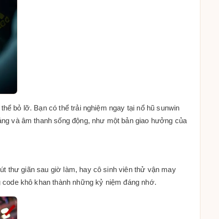
thể bỏ lỡ. Bạn có thể trải nghiệm ngay tại nổ hũ sunwin
sáng và âm thanh sống động, như một bản giao hưởng của
út thư giãn sau giờ làm, hay cô sinh viên thử vận may
ng code khô khan thành những kỷ niệm đáng nhớ.