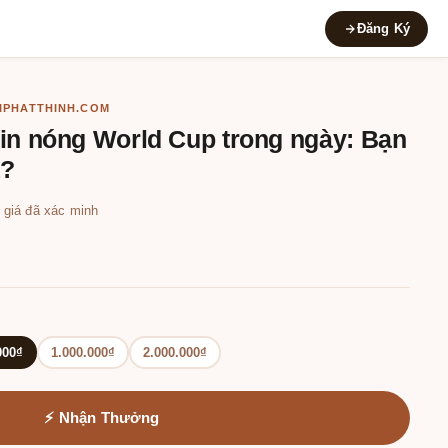
Đăng Ký
IPHATTHINH.COM
tin nóng World Cup trong ngày: Bạn
a?
h giá đã xác minh
000₫
1.000.000₫
2.000.000₫
⚡ Nhận Thưởng