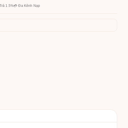
Trả 1.5%
💳 Đa Kênh Nạp