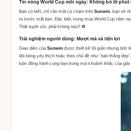
Tin nóng World Cup mỗi ngày: Không bỏ lỡ phút 
Bạn có biết, chỉ cần một cú chạm trên
Sunwin
, bạn sẽ n
ra trước mắt bạn. Đặc biệt, trong mùa World Cup năm na
Thật tuyệt vời, phải không nào? ⚽
Trải nghiệm người dùng: Mượt mà và tiện lợi
Giao diện của
Sunwin
được thiết kế tối giản nhưng tinh 
đội bóng yêu thích hoặc theo chủ đề như "bàn thắng đẹp",
luôn đồng hành cùng bạn trong mọi khoảnh khắc của giải