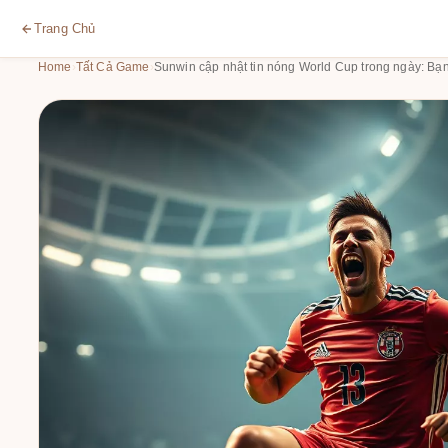
Trang Chủ
Home
›
Tất Cả Game
›
Sunwin cập nhật tin nóng World Cup trong ngày: Bạn