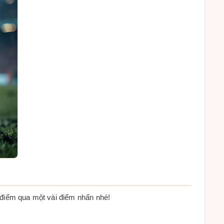
 điểm qua một vài điểm nhấn nhé!