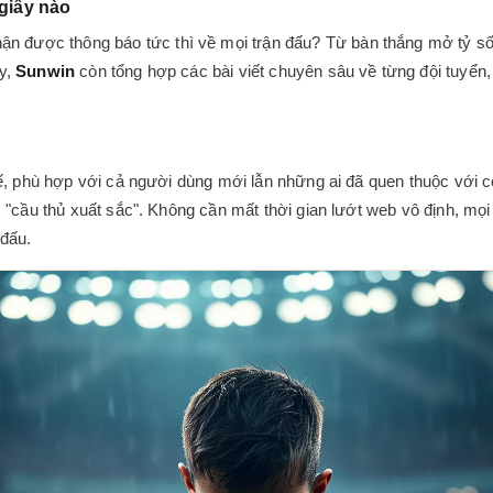
giây nào
hận được thông báo tức thì về mọi trận đấu? Từ bàn thắng mở tỷ 
y,
Sunwin
còn tổng hợp các bài viết chuyên sâu về từng đội tuyển, g
tế, phù hợp với cả người dùng mới lẫn những ai đã quen thuộc với c
 "cầu thủ xuất sắc". Không cần mất thời gian lướt web vô định, mọi
 đấu.