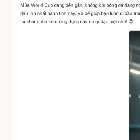
Mùa World Cup đang đến gần, không khí bóng đá đang nóng
đấu lớn nhất hành tinh này. Và để giúp bạn luôn đi đầu tro
tôi khám phá xem ứng dụng này có gì đặc biệt nhé! 😊