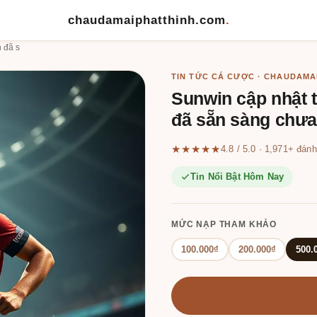
chaudamaiphatthinh.com
.
 đã s
TIN TỨC CÁ CƯỢC · CHAUDAMA
Sunwin cập nhật 
đã sẵn sàng chư
★★★★★
4.8 / 5.0 · 1,971+ đán
Tin Nổi Bật Hôm Nay
MỨC NẠP THAM KHẢO
100.000₫
200.000₫
500.