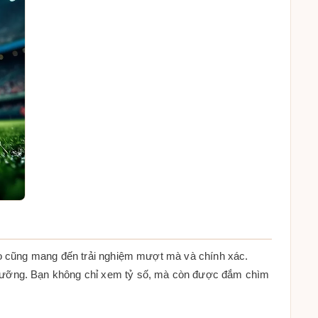
nào cũng mang đến trải nghiệm mượt mà và chính xác.
ỹ lưỡng. Bạn không chỉ xem tỷ số, mà còn được đắm chìm