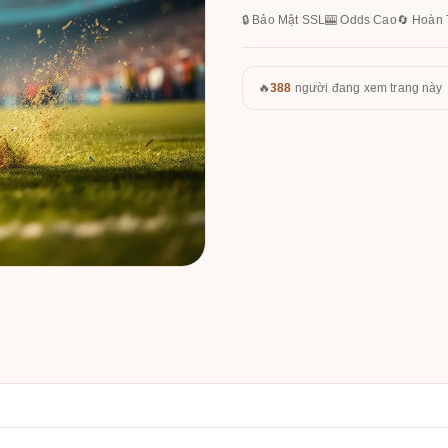
🔒 Bảo Mật SSL
🎰 Odds Cao
🔄 Hoàn 
🔥
388
người đang xem trang này