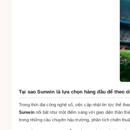
Tại sao Sunwin là lựa chọn hàng đầu để theo 
Trong thời đại công nghệ số, việc cập nhật tin tức thể 
Sunwin
nổi bật như một điểm sáng với giao diện thân t
trong những câu chuyện hậu trường, phân tích chiến thuậ