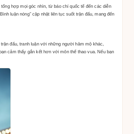
tổng hợp mọi góc nhìn, từ báo chí quốc tế đến các diễn
Bình luận nóng" cập nhật liên tục suốt trận đấu, mang đến
ng trận đấu, tranh luận với những người hâm mộ khác,
n bạn cảm thấy gắn kết hơn với môn thể thao vua. Nếu bạn