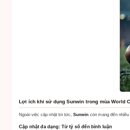
Lợi ích khi sử dụng Sunwin trong mùa World 
Ngoài việc cập nhật tin tức,
Sunwin
còn mang đến nhiều g
Cập nhật đa dạng: Từ tỷ số đến bình luận