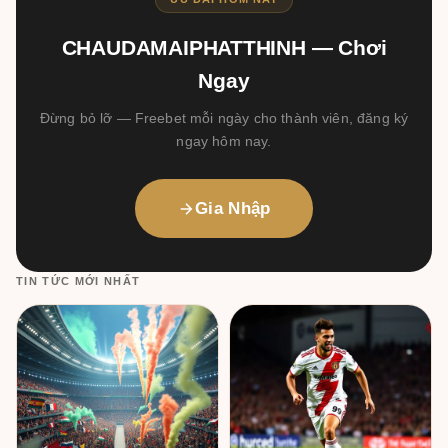
CHAUDAMAIPHATTHINH — Chơi
Ngay
Đừng bỏ lỡ — Freebet mỗi ngày cho thành viên, đăng ký
ngay hôm nay.
Gia Nhập
TIN TỨC MỚI NHẤT