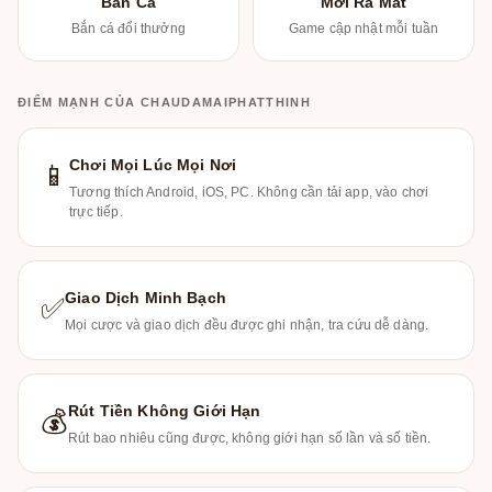
Bắn Cá
Mới Ra Mắt
Bắn cá đổi thưởng
Game cập nhật mỗi tuần
ĐIỂM MẠNH CỦA CHAUDAMAIPHATTHINH
Chơi Mọi Lúc Mọi Nơi
📱
Tương thích Android, iOS, PC. Không cần tải app, vào chơi
trực tiếp.
Giao Dịch Minh Bạch
✅
Mọi cược và giao dịch đều được ghi nhận, tra cứu dễ dàng.
Rút Tiền Không Giới Hạn
💰
Rút bao nhiêu cũng được, không giới hạn số lần và số tiền.