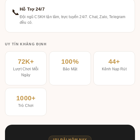
Hỗ Trợ 24/7
📞
Đội ngũ CSKH tận tâm, trực tuyến 24/7. Chat, Zalo, Telegram
đều có.
UY TÍN KHẲNG ĐỊNH
72K+
100%
44+
Lượt Chơi Mỗi
Bảo Mật
Kênh Nạp Rút
Ngày
1000+
Trò Chơi
ƯU ĐÃI HÔM NAY