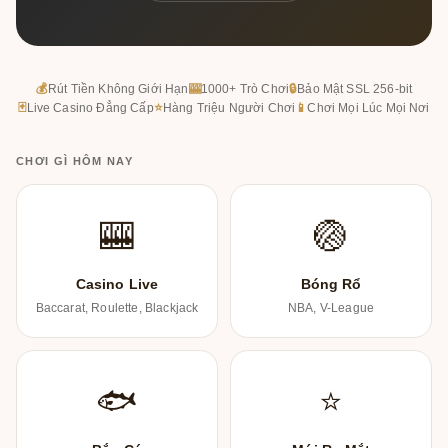
💰
Rút Tiền Không Giới Hạn
🎰
1000+ Trò Chơi
🔒
Bảo Mật SSL 256-bit
🃏
Live Casino Đẳng Cấp
⭐
Hàng Triệu Người Chơi
📱
Chơi Mọi Lúc Mọi Nơi
CHƠI GÌ HÔM NAY
🎰
🏐
Casino Live
Bóng Rổ
Baccarat, Roulette, Blackjack
NBA, V-League
🐟
⭐