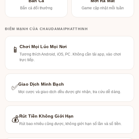
Bắn Cá
Mới Ra Mắt
Bắn cá đổi thưởng
Game cập nhật mỗi tuần
ĐIỂM MẠNH CỦA CHAUDAMAIPHATTHINH
Chơi Mọi Lúc Mọi Nơi
📱
Tương thích Android, iOS, PC. Không cần tải app, vào chơi
trực tiếp.
Giao Dịch Minh Bạch
✅
Mọi cược và giao dịch đều được ghi nhận, tra cứu dễ dàng.
Rút Tiền Không Giới Hạn
💰
Rút bao nhiêu cũng được, không giới hạn số lần và số tiền.