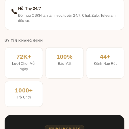
Hỗ Trợ 24/7
📞
Đội ngũ CSKH tận tâm, trực tuyến 24/7. Chat, Zalo, Telegram
đều có.
UY TÍN KHẲNG ĐỊNH
72K+
100%
44+
Lượt Chơi Mỗi
Bảo Mật
Kênh Nạp Rút
Ngày
1000+
Trò Chơi
ƯU ĐÃI HÔM NAY