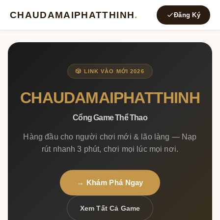
CHAUDAMAIPHATTHINH
.
Đăng Ký
🎲 LINK VÀO MỚI 2026
CHAUDAMAIPHATTHINH
Cổng Game Thể Thao
Hàng đầu cho người chơi mới & lão làng — Nạp
rút nhanh 3 phút, chơi mọi lúc mọi nơi.
→ Khám Phá Ngay
Xem Tất Cả Game