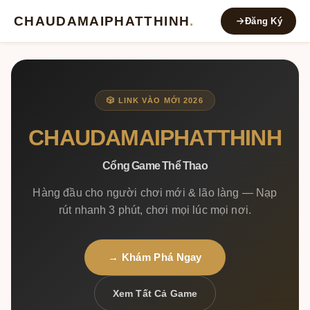
CHAUDAMAIPHATTHINH
.
Đăng Ký
🎲 LINK VÀO MỚI 2026
CHAUDAMAIPHATTHINH
Cổng Game Thể Thao
Hàng đầu cho người chơi mới & lão làng — Nạp
rút nhanh 3 phút, chơi mọi lúc mọi nơi.
→ Khám Phá Ngay
Xem Tất Cả Game