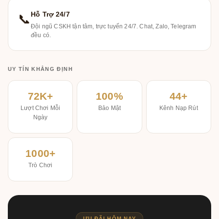
Hỗ Trợ 24/7
📞
Đội ngũ CSKH tận tâm, trực tuyến 24/7. Chat, Zalo, Telegram
đều có.
UY TÍN KHẲNG ĐỊNH
72K+
100%
44+
Lượt Chơi Mỗi
Bảo Mật
Kênh Nạp Rút
Ngày
1000+
Trò Chơi
ƯU ĐÃI HÔM NAY