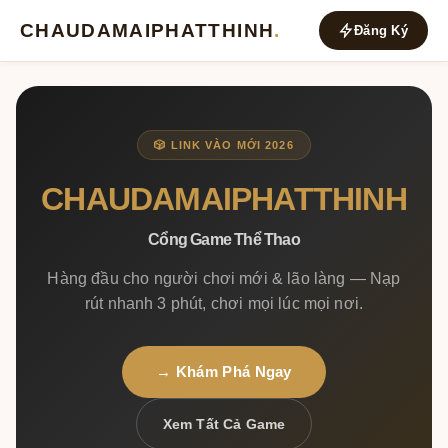
CHAUDAMAIPHATTHINH
.
Đăng Ký
🎲 LINK VÀO MỚI 2026
CHAUDAMAIPHATTHINH
Cổng Game Thể Thao
Hàng đầu cho người chơi mới & lão làng — Nạp
rút nhanh 3 phút, chơi mọi lúc mọi nơi.
→ Khám Phá Ngay
Xem Tất Cả Game