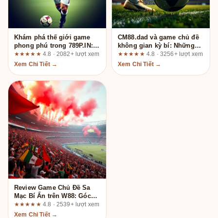
Khám phá thế giới game
CM88.dad và game chủ đề
phong phú trong 789P.IN:
không gian kỳ bí: Những
Những tiêu chí cần xác
tuyên bố nào cần xác minh
★★★★★
4.8 · 2082+ lượt xem
★★★★★
4.8 · 3256+ lượt xem
minh trước khi tham gia
trước khi tham gia?
Xem Chi Tiết →
Xem Chi Tiết →
Review Game Chủ Đề Sa
Mạc Bí Ẩn trên W88: Góc
Nhìn Người Dùng Lâu Năm
★★★★★
4.8 · 2539+ lượt xem
Xem Chi Tiết →