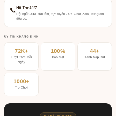
Hỗ Trợ 24/7
📞
Đội ngũ CSKH tận tâm, trực tuyến 24/7. Chat, Zalo, Telegram
đều có.
UY TÍN KHẲNG ĐỊNH
72K+
100%
44+
Lượt Chơi Mỗi
Bảo Mật
Kênh Nạp Rút
Ngày
1000+
Trò Chơi
ƯU ĐÃI HÔM NAY