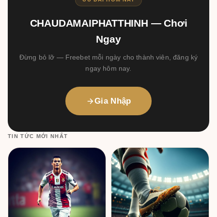
CHAUDAMAIPHATTHINH — Chơi
Ngay
Đừng bỏ lỡ — Freebet mỗi ngày cho thành viên, đăng ký
ngay hôm nay.
Gia Nhập
TIN TỨC MỚI NHẤT