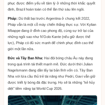
phục được điểm yếu về tâm lý ở những thời khắc quyết
định, Brazil hoàn toàn có thể lần thứ sáu lên ngôi.
Pháp:
Dù thất bại trước Argentina ở chung kết 2022,
Pháp vẫn là một cỗ máy chiến thắng thực sự. Với Kylian
Mbappe đang ở đỉnh cao phong độ, cùng sự trở lại của
những ngôi sao như N'Golo Kante (nếu giữ được thể
lực), Pháp có đủ sức mạnh để chinh phục đỉnh cao thế
giới một lần nữa.
Đức và Tây Ban Nha:
Hai đội bóng châu Âu này đang
trong quá trình tái thiết mạnh mẽ. Đức dưới thời Julian
Nagelsmann đang dần lấy lại bản lĩnh vốn có. Tây Ban
Nha với lứa cầu thủ trẻ tài năng như Pedri, Gavi vẫn giữ
được triết lý bóng đá đặc trưng. Họ sẽ là những "kẻ hủy
diệt" tiềm năng tại World Cup 2026.