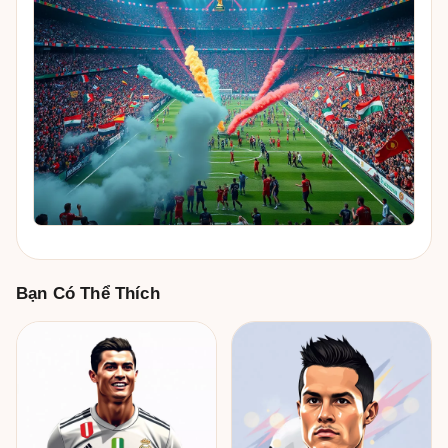
Bạn Có Thể Thích