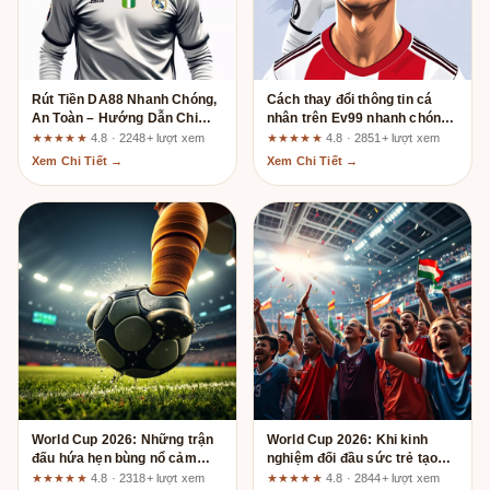
Rút Tiền DA88 Nhanh Chóng,
Cách thay đổi thông tin cá
An Toàn – Hướng Dẫn Chi
nhân trên Ev99 nhanh chóng
Tiết Cho Người Mới
và an toàn
★★★★★
4.8 · 2248+ lượt xem
★★★★★
4.8 · 2851+ lượt xem
Xem Chi Tiết →
Xem Chi Tiết →
World Cup 2026: Những trận
World Cup 2026: Khi kinh
đấu hứa hẹn bùng nổ cảm
nghiệm đối đầu sức trẻ tạo
xúc mãnh liệt
nên khác biệt lớn
★★★★★
4.8 · 2318+ lượt xem
★★★★★
4.8 · 2844+ lượt xem