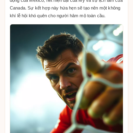
động của Mexico, nét hiện đại của Mỹ và sự lịch lãm của
Canada. Sự kết hợp này hứa hẹn sẽ tạo nên một không
khí lễ hội khó quên cho người hâm mộ toàn cầu.