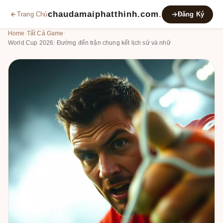
chaudamaiphatthinh.com
.
Trang Chủ
Đăng Ký
Home
›
Tất Cả Game
›
World Cup 2026: Đường đến trận chung kết lịch sử và nhữ