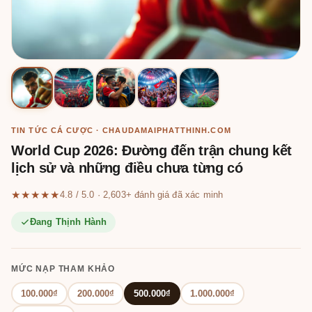
TIN TỨC CÁ CƯỢC · CHAUDAMAIPHATTHINH.COM
World Cup 2026: Đường đến trận chung kết
lịch sử và những điều chưa từng có
★★★★★
4.8 / 5.0 · 2,603+ đánh giá đã xác minh
Đang Thịnh Hành
MỨC NẠP THAM KHẢO
100.000₫
200.000₫
500.000₫
1.000.000₫