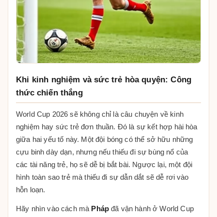
Khi kinh nghiệm và sức trẻ hòa quyện: Công
thức chiến thắng
World Cup 2026 sẽ không chỉ là câu chuyện về kinh
nghiệm hay sức trẻ đơn thuần. Đó là sự kết hợp hài hòa
giữa hai yếu tố này. Một đội bóng có thể sở hữu những
cựu binh dày dạn, nhưng nếu thiếu đi sự bùng nổ của
các tài năng trẻ, họ sẽ dễ bị bắt bài. Ngược lại, một đội
hình toàn sao trẻ mà thiếu đi sự dẫn dắt sẽ dễ rơi vào
hỗn loạn.
Hãy nhìn vào cách mà
Pháp
đã vận hành ở World Cup