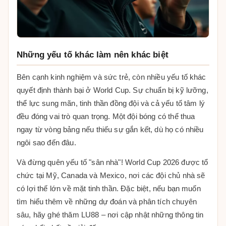
Những yếu tố khác làm nên khác biệt
Bên cạnh kinh nghiệm và sức trẻ, còn nhiều yếu tố khác
quyết định thành bại ở World Cup. Sự chuẩn bị kỹ lưỡng,
thể lực sung mãn, tinh thần đồng đội và cả yếu tố tâm lý
đều đóng vai trò quan trọng. Một đội bóng có thể thua
ngay từ vòng bảng nếu thiếu sự gắn kết, dù họ có nhiều
ngôi sao đến đâu.
Và đừng quên yếu tố "sân nhà"! World Cup 2026 được tổ
chức tại Mỹ, Canada và Mexico, nơi các đội chủ nhà sẽ
có lợi thế lớn về mặt tinh thần. Đặc biệt, nếu bạn muốn
tìm hiểu thêm về những dự đoán và phân tích chuyên
sâu, hãy ghé thăm LU88 – nơi cập nhật những thông tin