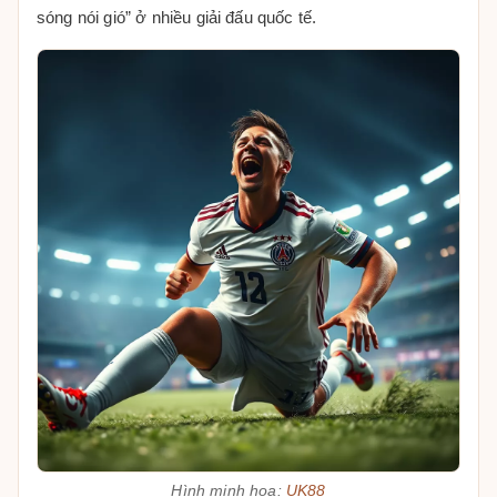
sóng nói gió” ở nhiều giải đấu quốc tế.
Hình minh hoạ:
UK88