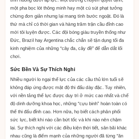
một pha bọc lót thông minh hay một cú sút phạt tưởng
chừng đơn giản nhưng lại mang tính bước ngoặt. Đó là
thứ mà chỉ có thời gian và hàng trăm trận cầu đỉnh cao
mới tôi luyện được. Các đội bóng giàu truyền thống như
Đức, Brazil hay Argentina chắc chắn sẽ tận dụng tối đa
kinh nghiệm của những “cây đa, cây đề” để dẫn dắt lối
chơi.
Sức Bền Và Sự Thích Nghi
Nhiều người lo ngại thể lực của các cầu thủ lớn tuổi sẽ
không đáp ứng được mật độ thi đấu dày đặc. Tuy nhiên,
với nền tảng thể lực được duy trì ở mức cao nhất và chế
độ dinh dưỡng khoa học, những “cựu binh” hoàn toàn có
thể thi đấu đỉnh cao. Hơn nữa, họ biết cách phân phối
sức lực, biết khi nào cần bứt tốc và khi nào nên chậm
lại. Sự thích nghi với các điều kiện thời tiết, sân bãi khác
nhau cũng là điểm mạnh của những người đã từng “ăn