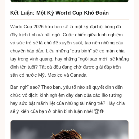
Kết Luận: Một Kỳ World Cup Khó Đoán
World Cup 2026 hứa hẹn sẽ là một kỳ đại hội bóng đá
đầy kịch tính và bất ngờ. Cuộc chiến giữa kinh nghiệm
và sức trẻ sẽ là chủ đề xuyên suốt, tạo nên những câu
chuyện hấp dẫn. Liệu những “cựu binh” sẽ có màn chia
tay trong vinh quang, hay những “ngôi sao mới” sẽ khẳng
định tên tuổi? Tất cả đều đang chờ được giải đáp trên
sân cỏ nước Mỹ, Mexico và Canada.
Bạn nghĩ sao? Theo bạn, yếu tố nào sẽ quyết định đến
chức vô địch: kinh nghiệm dày dạn của các lão tướng
hay sức bật mãnh liệt của những tài năng trẻ? Hãy chia
sẻ ý kiến của bạn ở phần bình luận nhé! 🏆⚽