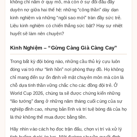
không chỉ nằm ở quy mô, mà còn ở sự đối đầu đầy
duyên nợ giữa hai thế hệ: những “công thần” dày dạn
kinh nghiệm và những “ngôi sao mới” tràn đầy sức trẻ.
Liệu kinh nghiệm có chiến thắng sức bật? Hay sự nhiệt
huyết sẽ làm nên chuyện?
Kinh Nghiệm – “Gừng Càng Già Càng Cay”
Trong bất kỳ đội bóng nào, những cầu thủ kỳ cựu luôn
đóng vai trò như “linh hồn” nơi phòng thay đồ. Họ không
chỉ mang đến sự ổn định về mặt chuyên môn mà còn là
chỗ dựa tinh thần vững chắc cho các đồng đội trẻ. Ở
World Cup 2026, chúng ta sẽ được chứng kiến những
“lão tướng” đang ở những năm tháng cuối cùng của sự
nghiệp đỉnh cao, nhưng bản lĩnh và trí tuệ bóng đá của họ
là thứ không thể mua được bằng tiền.
Hãy nhìn vào cách họ đọc trận đấu, chọn vị trí và xử lý
tình huống dưới áp lực. Một đường chuyền quyết định,