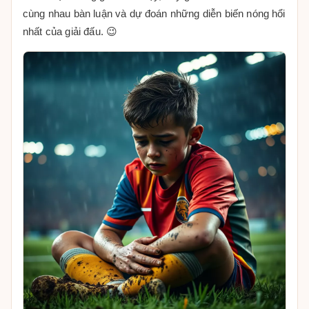
cùng nhau bàn luận và dự đoán những diễn biến nóng hổi
nhất của giải đấu. 😉