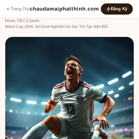
chaudamaiphatthinh.com
.
Trang Chủ
Đăng Ký
Home
›
Tất Cả Game
›
World Cup 2026: Khi Kinh Nghiệm Và Sức Trẻ Tạo Nên Đối