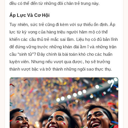
đều có thể đến từ những đôi chân trẻ trung này.
Áp Lực Và Cơ Hội
Tuy nhiên, sức trẻ cũng đi kèm với sự thiếu ổn định. Áp
lực từ kỳ vọng của hàng triệu người hâm mộ có thể
khiến các cầu thủ trẻ mắc sai lầm. Liệu họ có đủ bản lĩnh
để đứng vững trước những khán đài ầm ĩ và những trận
cầu “sinh tử”? Đây chính là bài toán khó cho các huấn
luyện viên. Nhưng nếu vượt qua được, họ sẽ trưởng
thành vượt bậc và trở thành những ngôi sao thực thụ.