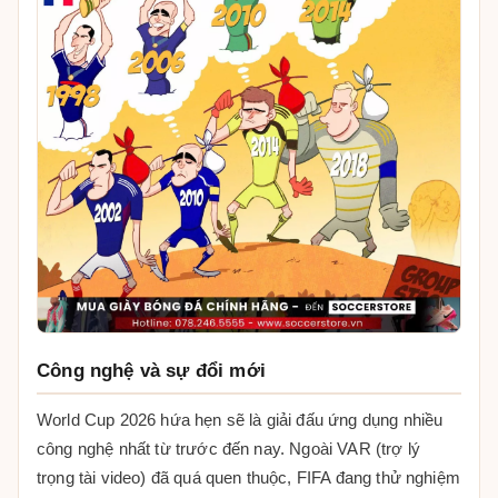
Công nghệ và sự đổi mới
World Cup 2026 hứa hẹn sẽ là giải đấu ứng dụng nhiều
công nghệ nhất từ trước đến nay. Ngoài VAR (trợ lý
trọng tài video) đã quá quen thuộc, FIFA đang thử nghiệm