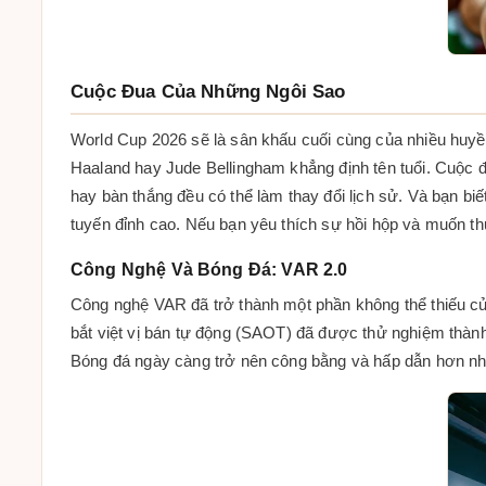
Cuộc Đua Của Những Ngôi Sao
World Cup 2026 sẽ là sân khấu cuối cùng của nhiều huyền
Haaland hay Jude Bellingham khẳng định tên tuổi. Cuộc 
hay bàn thắng đều có thể làm thay đổi lịch sử. Và bạn biế
tuyến đỉnh cao. Nếu bạn yêu thích sự hồi hộp và muốn 
Công Nghệ Và Bóng Đá: VAR 2.0
Công nghệ VAR đã trở thành một phần không thể thiếu củ
bắt việt vị bán tự động (SAOT) đã được thử nghiệm thành
Bóng đá ngày càng trở nên công bằng và hấp dẫn hơn nh