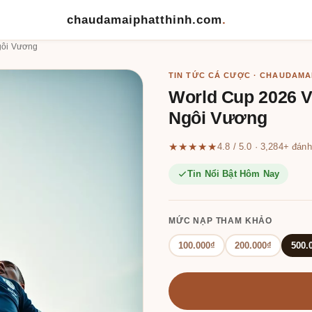
chaudamaiphatthinh.com
.
gôi Vương
TIN TỨC CÁ CƯỢC · CHAUDAMA
World Cup 2026 V
Ngôi Vương
★★★★★
4.8 / 5.0 · 3,284+ đán
Tin Nổi Bật Hôm Nay
MỨC NẠP THAM KHẢO
100.000₫
200.000₫
500.