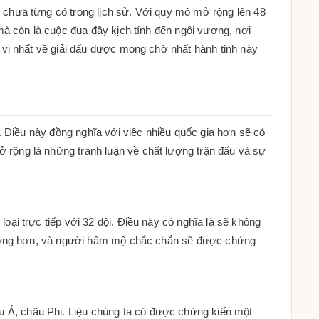
 chưa từng có trong lịch sử. Với quy mô mở rộng lên 48
mà còn là cuộc đua đầy kịch tính đến ngôi vương, nơi
 vị nhất về giải đấu được mong chờ nhất hành tinh này
c. Điều này đồng nghĩa với việc nhiều quốc gia hơn sẽ có
 rộng là những tranh luận về chất lượng trận đấu và sự
ại trực tiếp với 32 đội. Điều này có nghĩa là sẽ không
ỹ lưỡng hơn, và người hâm mộ chắc chắn sẽ được chứng
 Á, châu Phi. Liệu chúng ta có được chứng kiến một