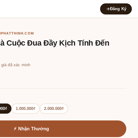
Đăng Ký
IPHATTHINH.COM
à Cuộc Đua Đầy Kịch Tính Đến
h giá đã xác minh
000₫
1.000.000₫
2.000.000₫
⚡ Nhận Thưởng