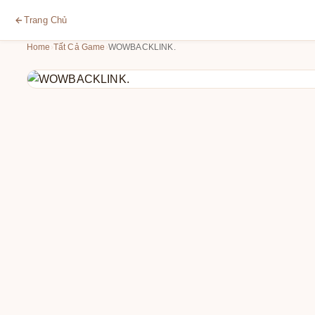
Trang Chủ
Home
›
Tất Cả Game
›
WOWBACKLINK.