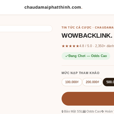
chaudamaiphatthinh.com
.
TIN TỨC CÁ CƯỢC · CHAUDAMA
WOWBACKLINK.
★★★★★
4.8 / 5.0 · 2,350+ đán
Đang Chơi — Odds Cao
MỨC NẠP THAM KHẢO
100.000₫
200.000₫
500.
🔒 Bảo Mật SSL
🎰 Odds Cao
🔄 Hoàn 