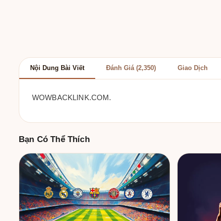
Nội Dung Bài Viết
Đánh Giá (2,350)
Giao Dịch
WOWBACKLINK.COM.
Bạn Có Thể Thích