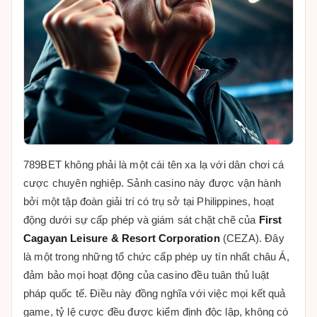
789BET không phải là một cái tên xa lạ với dân chơi cá
cược chuyên nghiệp. Sảnh casino này được vận hành
bởi một tập đoàn giải trí có trụ sở tại Philippines, hoạt
động dưới sự cấp phép và giám sát chặt chẽ của
First
Cagayan Leisure & Resort Corporation
(CEZA). Đây
là một trong những tổ chức cấp phép uy tín nhất châu Á,
đảm bảo mọi hoạt động của casino đều tuân thủ luật
pháp quốc tế. Điều này đồng nghĩa với việc mọi kết quả
game, tỷ lệ cược đều được kiểm định độc lập, không có