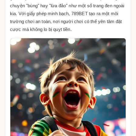
chuyện "bùng" hay "lừa đảo" như một số trang đen ngoài
kia. Với giấy phép minh bạch, 789BET tạo ra một môi
trường chơi an toàn, nơi người chơi có thể yên tâm đặt
cược mà không lo bị quỵt tiền.