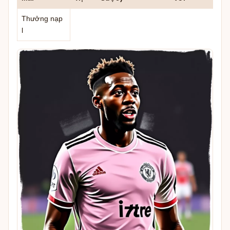
Thưởng nạp
l