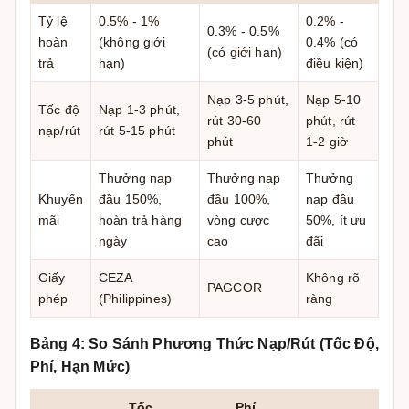
Tỷ lệ
0.5% - 1%
0.2% -
0.3% - 0.5%
hoàn
(không giới
0.4% (có
(có giới hạn)
trả
hạn)
điều kiện)
Nạp 3-5 phút,
Nạp 5-10
Tốc độ
Nạp 1-3 phút,
rút 30-60
phút, rút
nạp/rút
rút 5-15 phút
phút
1-2 giờ
Thưởng nạp
Thưởng nạp
Thưởng
Khuyến
đầu 150%,
đầu 100%,
nạp đầu
mãi
hoàn trả hàng
vòng cược
50%, ít ưu
ngày
cao
đãi
Giấy
CEZA
Không rõ
PAGCOR
phép
(Philippines)
ràng
Bảng 4: So Sánh Phương Thức Nạp/Rút (Tốc Độ,
Phí, Hạn Mức)
Tốc
Phí