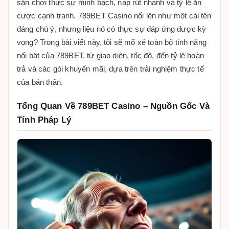
sân chơi thực sự minh bạch, nạp rút nhanh và tỷ lệ ăn
cược cạnh tranh. 789BET Casino nổi lên như một cái tên
đáng chú ý, nhưng liệu nó có thực sự đáp ứng được kỳ
vọng? Trong bài viết này, tôi sẽ mổ xẻ toàn bộ tính năng
nổi bật của 789BET, từ giao diện, tốc độ, đến tỷ lệ hoàn
trả và các gói khuyến mãi, dựa trên trải nghiệm thực tế
của bản thân.
Tổng Quan Về 789BET Casino – Nguồn Gốc Và
Tính Pháp Lý