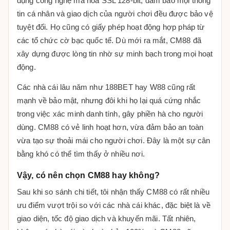
dụng công nghệ mã hóa SSL 128-bit, đảm bảo mọi thông
tin cá nhân và giao dịch của người chơi đều được bảo vệ
tuyệt đối. Họ cũng có giấy phép hoạt động hợp pháp từ
các tổ chức cờ bạc quốc tế. Dù mới ra mắt, CM88 đã
xây dựng được lòng tin nhờ sự minh bạch trong mọi hoạt
động.
Các nhà cái lâu năm như 188BET hay W88 cũng rất
mạnh về bảo mật, nhưng đôi khi họ lại quá cứng nhắc
trong việc xác minh danh tính, gây phiền hà cho người
dùng. CM88 có vẻ linh hoạt hơn, vừa đảm bảo an toàn
vừa tạo sự thoải mái cho người chơi. Đây là một sự cân
bằng khó có thể tìm thấy ở nhiều nơi.
Vậy, có nên chọn CM88 hay không?
Sau khi so sánh chi tiết, tôi nhận thấy CM88 có rất nhiều
ưu điểm vượt trội so với các nhà cái khác, đặc biệt là về
giao diện, tốc độ giao dịch và khuyến mãi. Tất nhiên,