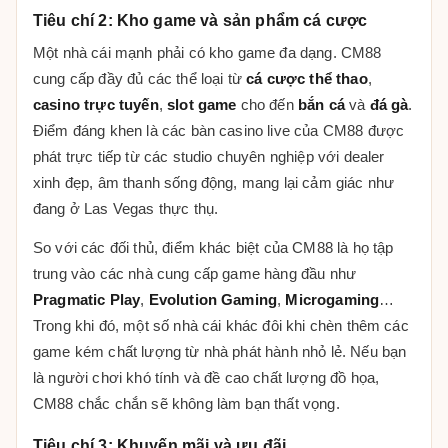
Tiêu chí 2: Kho game và sản phẩm cá cược
Một nhà cái mạnh phải có kho game đa dạng. CM88
cung cấp đầy đủ các thể loại từ
cá cược thể thao
,
casino trực tuyến
,
slot game
cho đến
bắn cá
và
đá gà
.
Điểm đáng khen là các bàn casino live của CM88 được
phát trực tiếp từ các studio chuyên nghiệp với dealer
xinh đẹp, âm thanh sống động, mang lại cảm giác như
đang ở Las Vegas thực thụ.
So với các đối thủ, điểm khác biệt của CM88 là họ tập
trung vào các nhà cung cấp game hàng đầu như
Pragmatic Play
,
Evolution Gaming
,
Microgaming
…
Trong khi đó, một số nhà cái khác đôi khi chèn thêm các
game kém chất lượng từ nhà phát hành nhỏ lẻ. Nếu bạn
là người chơi khó tính và đề cao chất lượng đồ họa,
CM88 chắc chắn sẽ không làm bạn thất vọng.
Tiêu chí 3: Khuyến mãi và ưu đãi