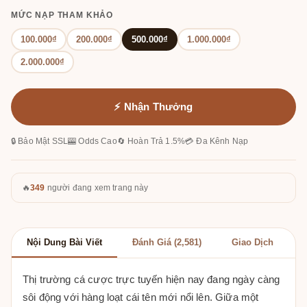
MỨC NẠP THAM KHẢO
100.000₫
200.000₫
500.000₫
1.000.000₫
2.000.000₫
⚡ Nhận Thưởng
🔒 Bảo Mật SSL
🎰 Odds Cao
🔄 Hoàn Trả 1.5%
💳 Đa Kênh Nạp
🔥
349
người đang xem trang này
Nội Dung Bài Viết
Đánh Giá (2,581)
Giao Dịch
Thị trường cá cược trực tuyến hiện nay đang ngày càng
sôi động với hàng loạt cái tên mới nổi lên. Giữa một