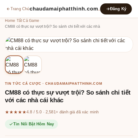
chaudamaiphatthinh.com
.
Trang Chủ
Đăng Ký
Home
›
Tất Cả Game
›
CM88 có thực sự vượt trội? So sánh chi tiết với các nhà
TIN TỨC CÁ CƯỢC · CHAUDAMAIPHATTHINH.COM
CM88 có thực sự vượt trội? So sánh chi tiết
với các nhà cái khác
★★★★★
4.8 / 5.0 · 2,581+ đánh giá đã xác minh
Tin Nổi Bật Hôm Nay