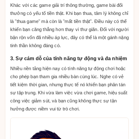
Khác với các game giải trí thông thường, game bài đổi
thưởng có yếu tố tiền thật. Khi bạn thua, tâm lý không chỉ
là "thua game" mà còn là "mất tiền thật". Điều này có thể
khiến bạn căng thẳng hơn thay vì thư giãn. Đối với người
bận rộn vốn đã nhiều áp lực, đây có thể là một gánh nặng
tinh thần không đáng có.
3. Sự cám dỗ của tính năng tự động và đa nhiệm
Nhiều nền tảng hiện nay có tính năng tự động chơi hoặc
cho phép bạn tham gia nhiều bàn cùng lúc. Nghe có vẻ
tiết kiệm thời gian, nhưng thực tế nó khiến bạn phân tán
sự tập trung. Khi vừa làm việc vừa chơi game, hiệu suất
công việc giảm sút, và bạn cũng không thực sự tận
hưởng được niềm vui từ trò chơi.