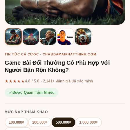
TIN TỨC CÁ CƯỢC · CHAUDAMAIPHATTHINH.COM
Game Bài Đổi Thưởng Có Phù Hợp Với
Người Bận Rộn Không?
★★★★★
4.8 / 5.0 · 2,141+ đánh giá đã xác minh
Được Quan Tâm Nhiều
MỨC NẠP THAM KHẢO
100.000₫
200.000₫
500.000₫
1.000.000₫