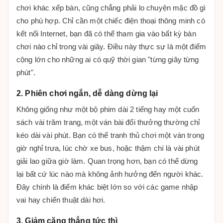
chơi khác xếp bàn, cũng chẳng phải lo chuyện mặc đồ gì
cho phù hợp. Chỉ cần một chiếc điện thoại thông minh có
kết nối Internet, bạn đã có thể tham gia vào bất kỳ bàn
chơi nào chỉ trong vài giây. Điều này thực sự là một điểm
cộng lớn cho những ai có quỹ thời gian "từng giây từng
phút".
2. Phiên chơi ngắn, dễ dàng dừng lại
Không giống như một bộ phim dài 2 tiếng hay một cuốn
sách vài trăm trang, một ván bài đổi thưởng thường chỉ
kéo dài vài phút. Bạn có thể tranh thủ chơi một ván trong
giờ nghỉ trưa, lúc chờ xe bus, hoặc thậm chí là vài phút
giải lao giữa giờ làm. Quan trọng hơn, bạn có thể dừng
lại bất cứ lúc nào mà không ảnh hưởng đến người khác.
Đây chính là điểm khác biệt lớn so với các game nhập
vai hay chiến thuật dài hơi.
3. Giảm căng thẳng tức thì