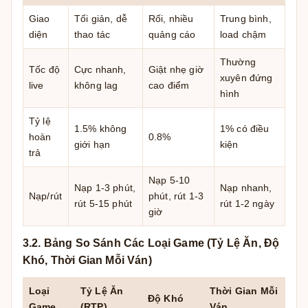
Giao
Tối giản, dễ
Rối, nhiều
Trung bình,
diện
thao tác
quảng cáo
load chậm
Thường
Tốc độ
Cực nhanh,
Giật nhẹ giờ
xuyên đứng
live
không lag
cao điểm
hình
Tỷ lệ
1.5% không
1% có điều
hoàn
0.8%
giới hạn
kiện
trả
Nạp 5-10
Nạp 1-3 phút,
Nạp nhanh,
Nạp/rút
phút, rút 1-3
rút 5-15 phút
rút 1-2 ngày
giờ
3.2. Bảng So Sánh Các Loại Game (Tỷ Lệ Ăn, Độ
Khó, Thời Gian Mỗi Ván)
Loại
Tỷ Lệ Ăn
Thời Gian Mỗi
Độ Khó
Game
(RTP)
Ván