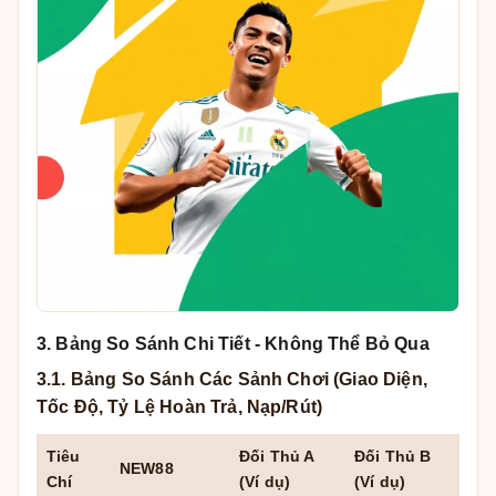
3. Bảng So Sánh Chi Tiết - Không Thể Bỏ Qua
3.1. Bảng So Sánh Các Sảnh Chơi (Giao Diện,
Tốc Độ, Tỷ Lệ Hoàn Trả, Nạp/Rút)
Tiêu
Đối Thủ A
Đối Thủ B
NEW88
Chí
(Ví dụ)
(Ví dụ)