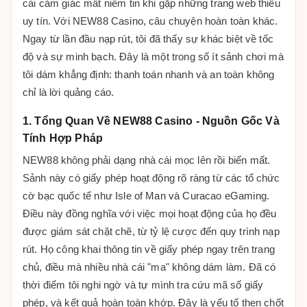
cái cảm giác mất niềm tin khi gặp những trang web thiếu
uy tín. Với NEW88 Casino, câu chuyện hoàn toàn khác.
Ngay từ lần đầu nạp rút, tôi đã thấy sự khác biệt về tốc
độ và sự minh bạch. Đây là một trong số ít sảnh chơi mà
tôi dám khẳng định: thanh toán nhanh và an toàn không
chỉ là lời quảng cáo.
1. Tổng Quan Về NEW88 Casino - Nguồn Gốc Và
Tính Hợp Pháp
NEW88 không phải dạng nhà cái mọc lên rồi biến mất.
Sảnh này có giấy phép hoạt động rõ ràng từ các tổ chức
cờ bạc quốc tế như Isle of Man và Curacao eGaming.
Điều này đồng nghĩa với việc mọi hoạt động của họ đều
được giám sát chặt chẽ, từ tỷ lệ cược đến quy trình nạp
rút. Họ công khai thông tin về giấy phép ngay trên trang
chủ, điều mà nhiều nhà cái "ma" không dám làm. Đã có
thời điểm tôi nghi ngờ và tự mình tra cứu mã số giấy
phép, và kết quả hoàn toàn khớp. Đây là yếu tố then chốt