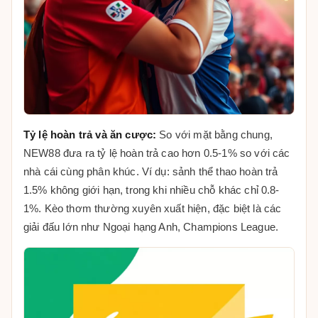
Tỷ lệ hoàn trả và ăn cược:
So với mặt bằng chung,
NEW88 đưa ra tỷ lệ hoàn trả cao hơn 0.5-1% so với các
nhà cái cùng phân khúc. Ví dụ: sảnh thể thao hoàn trả
1.5% không giới hạn, trong khi nhiều chỗ khác chỉ 0.8-
1%. Kèo thơm thường xuyên xuất hiện, đặc biệt là các
giải đấu lớn như Ngoại hạng Anh, Champions League.