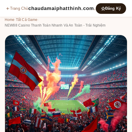
chaudamaiphatthinh.com
.
Trang Chủ
Đăng Ký
Home
›
Tất Cả Game
›
NEW88 Casino Thanh Toán Nhanh Và An Toàn - Trải Nghiệm