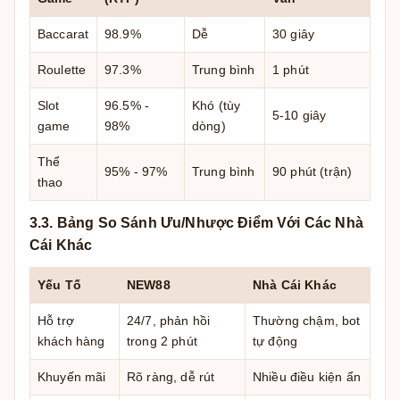
Baccarat
98.9%
Dễ
30 giây
Roulette
97.3%
Trung bình
1 phút
Slot
96.5% -
Khó (tùy
5-10 giây
game
98%
dòng)
Thể
95% - 97%
Trung bình
90 phút (trận)
thao
3.3. Bảng So Sánh Ưu/Nhược Điểm Với Các Nhà
Cái Khác
Yếu Tố
NEW88
Nhà Cái Khác
Hỗ trợ
24/7, phản hồi
Thường chậm, bot
khách hàng
trong 2 phút
tự động
Khuyến mãi
Rõ ràng, dễ rút
Nhiều điều kiện ẩn