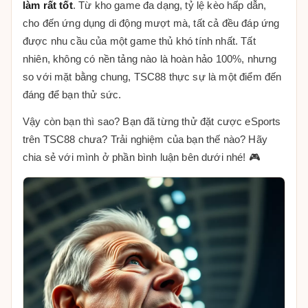
làm rất tốt
. Từ kho game đa dạng, tỷ lệ kèo hấp dẫn,
cho đến ứng dụng di động mượt mà, tất cả đều đáp ứng
được nhu cầu của một game thủ khó tính nhất. Tất
nhiên, không có nền tảng nào là hoàn hảo 100%, nhưng
so với mặt bằng chung, TSC88 thực sự là một điểm đến
đáng để bạn thử sức.
Vậy còn bạn thì sao? Bạn đã từng thử đặt cược eSports
trên TSC88 chưa? Trải nghiệm của bạn thế nào? Hãy
chia sẻ với mình ở phần bình luận bên dưới nhé! 🎮