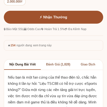
2.000.000₫
⚡ Nhận Thưởng
🔒 Bảo Mật SSL
🎰 Odds Cao
🔄 Hoàn Trả 1.5%
💳 Đa Kênh Nạp
🔥
154
người đang xem trang này
Nội Dung Bài Viết
Đánh Giá (1,828)
Giao Dịch
Nếu bạn là một fan cứng của thể thao điện tử, chắc hẳn
không ít lần tự hỏi: "Liệu TSC88 có hỗ trợ cược eSports
không?" Giữa một rừng các nền tảng giải trí trực tuyến,
việc tìm được một địa chỉ vừa uy tín vừa đáp ứng được
niềm đam mê game thủ là điều không hề dễ dàng. Mình