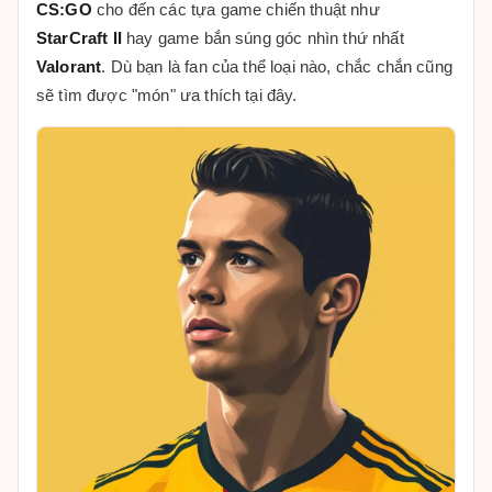
CS:GO
cho đến các tựa game chiến thuật như
StarCraft II
hay game bắn súng góc nhìn thứ nhất
Valorant
. Dù bạn là fan của thể loại nào, chắc chắn cũng
sẽ tìm được "món" ưa thích tại đây.