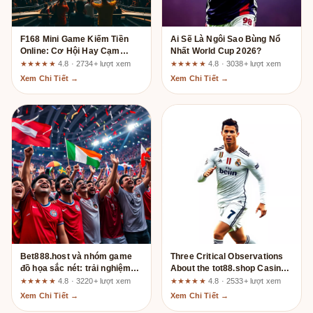
F168 Mini Game Kiếm Tiền
Ai Sẽ Là Ngôi Sao Bùng Nổ
Online: Cơ Hội Hay Cạm
Nhất World Cup 2026?
Bẫy?
★★★★★
4.8 · 2734+ lượt xem
★★★★★
4.8 · 3038+ lượt xem
Xem Chi Tiết →
Xem Chi Tiết →
Bet888.host và nhóm game
Three Critical Observations
đồ họa sắc nét: trải nghiệm
About the tot88.shop Casino
thực tế có đáng để bạn bỏ
Game Collection
★★★★★
4.8 · 3220+ lượt xem
★★★★★
4.8 · 2533+ lượt xem
thời gian?
Xem Chi Tiết →
Xem Chi Tiết →