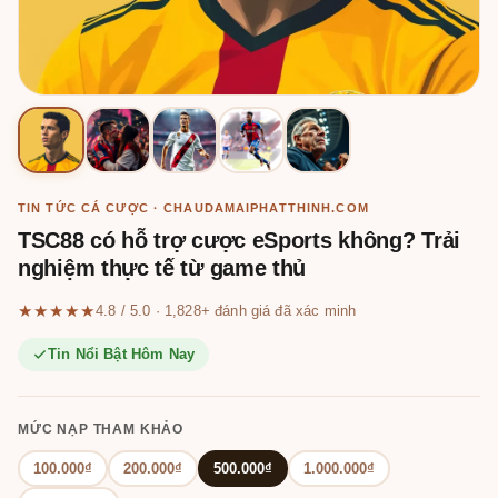
TIN TỨC CÁ CƯỢC · CHAUDAMAIPHATTHINH.COM
TSC88 có hỗ trợ cược eSports không? Trải
nghiệm thực tế từ game thủ
★★★★★
4.8 / 5.0 · 1,828+ đánh giá đã xác minh
Tin Nổi Bật Hôm Nay
MỨC NẠP THAM KHẢO
100.000₫
200.000₫
500.000₫
1.000.000₫