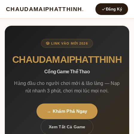
CHAUDAMAIPHATTHINH
.
Đăng Ký
🎲 LINK VÀO MỚI 2026
CHAUDAMAIPHATTHINH
Cổng Game Thể Thao
Hàng đầu cho người chơi mới & lão làng — Nạp
rút nhanh 3 phút, chơi mọi lúc mọi nơi.
→ Khám Phá Ngay
Xem Tất Cả Game