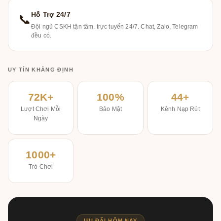
Hỗ Trợ 24/7
📞
Đội ngũ CSKH tận tâm, trực tuyến 24/7. Chat, Zalo, Telegram
đều có.
UY TÍN KHẲNG ĐỊNH
72K+
100%
44+
Lượt Chơi Mỗi
Bảo Mật
Kênh Nạp Rút
Ngày
1000+
Trò Chơi
ƯU ĐÃI HÔM NAY