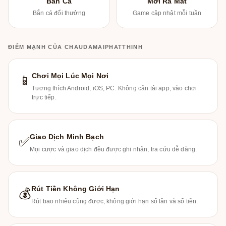
Bắn Cá
Mới Ra Mắt
Bắn cá đổi thưởng
Game cập nhật mỗi tuần
ĐIỂM MẠNH CỦA CHAUDAMAIPHATTHINH
Chơi Mọi Lúc Mọi Nơi
📱
Tương thích Android, iOS, PC. Không cần tải app, vào chơi
trực tiếp.
Giao Dịch Minh Bạch
✅
Mọi cược và giao dịch đều được ghi nhận, tra cứu dễ dàng.
Rút Tiền Không Giới Hạn
💰
Rút bao nhiêu cũng được, không giới hạn số lần và số tiền.