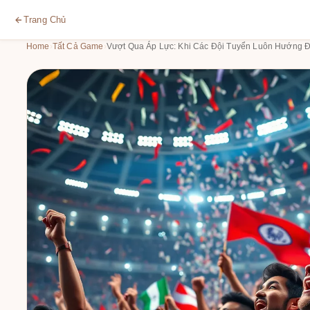
Trang Chủ
Home
›
Tất Cả Game
›
Vượt Qua Áp Lực: Khi Các Đội Tuyển Luôn Hướng 