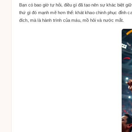
Bạn có bao giờ tự hỏi, điều gì đã tạo nên sự khác biệt g
thứ gì đó mạnh mẽ hơn thế: khát khao chinh phục đỉnh cao
đích, mà là hành trình của máu, mồ hôi và nước mắt.