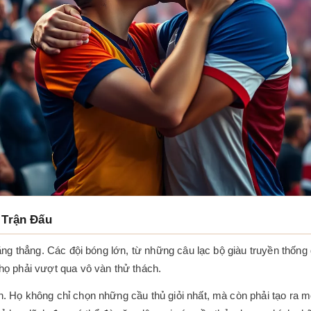
 Trận Đấu
căng thẳng. Các đội bóng lớn, từ những câu lạc bộ giàu truyền thố
họ phải vượt qua vô vàn thử thách.
 Họ không chỉ chọn những cầu thủ giỏi nhất, mà còn phải tạo ra mộ