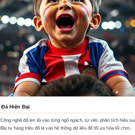
 Đá Hiện Đại
Công nghệ đã len lỏi vào từng ngõ ngách, từ việc phân tích hiệu 
 tư hàng triệu đô la vào hệ thống dữ liệu để tối ưu hóa lối chơi.