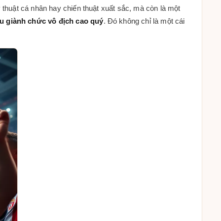
ỹ thuật cá nhân hay chiến thuật xuất sắc, mà còn là một
u giành chức vô địch cao quý
. Đó không chỉ là một cái