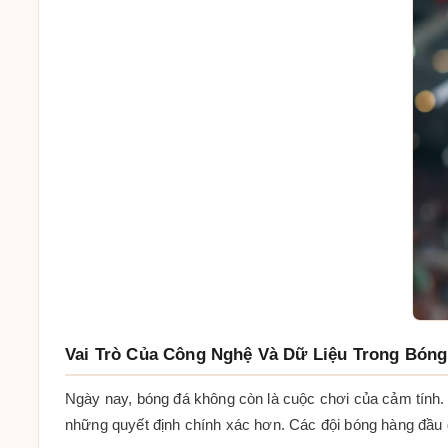
Vai Trò Của Công Nghệ Và Dữ Liệu Trong Bóng
Ngày nay, bóng đá không còn là cuộc chơi của cảm tính. 
những quyết định chính xác hơn. Các đội bóng hàng đầu đầu