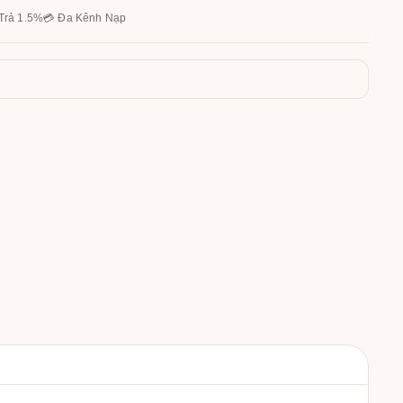
Trả 1.5%
💳 Đa Kênh Nạp