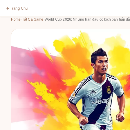
Trang Chủ
Home
›
Tất Cả Game
›
World Cup 2026: Những trận đấu có kịch bản hấp dẫ