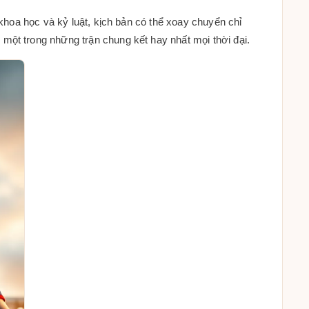
 khoa học và kỷ luật, kịch bản có thể xoay chuyển chỉ
 một trong những trận chung kết hay nhất mọi thời đại.