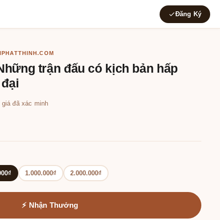
Đăng Ký
IPHATTHINH.COM
Những trận đấu có kịch bản hấp
 đại
h giá đã xác minh
000₫
1.000.000₫
2.000.000₫
⚡ Nhận Thưởng