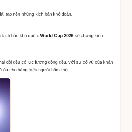
.
iả, tạo nên những kịch bản khó đoán.
n kịch bản khó quên.
World Cup 2026
sẽ chứng kiến
ai đội đều có lực lượng đồng đều, với sự cổ vũ của khán
 vỡ òa cho hàng triệu người hâm mộ.