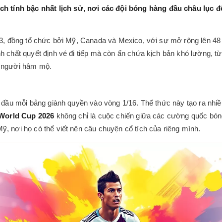
tính bậc nhất lịch sử, nơi các đội bóng hàng đầu châu lục đối
ứ 23, đồng tổ chức bởi Mỹ, Canada và Mexico, với sự mở rộng lên 48 
nh chất quyết định vé đi tiếp mà còn ẩn chứa kịch bản khó lường,
o người hâm mộ.
g đầu mỗi bảng giành quyền vào vòng 1/16. Thể thức này tạo ra nhiề
World Cup 2026
không chỉ là cuộc chiến giữa các cường quốc bóng
ỹ, nơi họ có thể viết nên câu chuyện cổ tích của riêng mình.