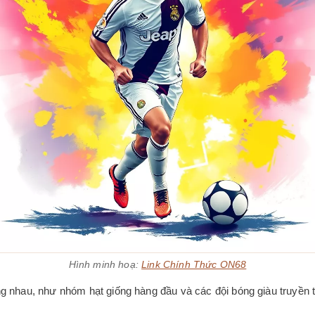
Hình minh hoạ:
Link Chính Thức ON68
 nhau, như nhóm hạt giống hàng đầu và các đội bóng giàu truyền 