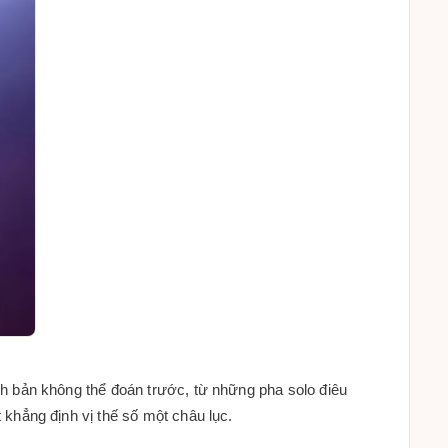
h bản không thể đoán trước, từ những pha solo điêu
khẳng định vị thế số một châu lục.