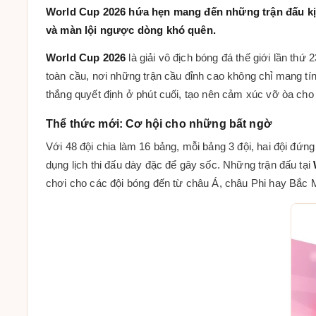
World Cup 2026 hứa hẹn mang đến những trận đấu kịch 
và màn lội ngược dòng khó quên.
World Cup 2026
là giải vô địch bóng đá thế giới lần th
toàn cầu, nơi những trận cầu đỉnh cao không chỉ mang tí
thắng quyết định ở phút cuối, tạo nên cảm xúc vỡ òa ch
Thể thức mới: Cơ hội cho những bất ngờ
Với 48 đội chia làm 16 bảng, mỗi bảng 3 đội, hai đội đứn
dụng lịch thi đấu dày đặc để gây sốc. Những trận đấu tại
chơi cho các đội bóng đến từ châu Á, châu Phi hay Bắc M