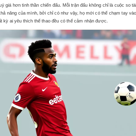
quý giá hơn tinh thần chiến đấu. Mỗi trận đấu không chỉ là cuộc so t
 khả năng của mình, bởi chỉ có như vậy, họ mới có thể chạm tay vào 
t kỳ ai yêu thích thể thao đều có thể cảm nhận được.