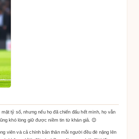
ề mặt tỷ số, nhưng nếu họ đã chiến đấu hết mình, họ vẫn
cũng khó lòng giữ được niềm tin từ khán giả. 😊
ộng viên và cả chính bản thân mỗi người đều đè nặng lên