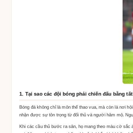
1. Tại sao các đội bóng phải chiến đấu bằng tấ
Bóng đá không chỉ là môn thể thao vua, mà còn là nơi hộ
nhận được sự tôn trọng từ đối thủ và người hâm mộ. Ngược
Khi các cầu thủ bước ra sân, họ mang theo màu cờ sắc áo